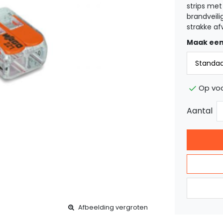
strips met
brandveili
strakke af
Maak een
Op vo
Aantal
Afbeelding vergroten