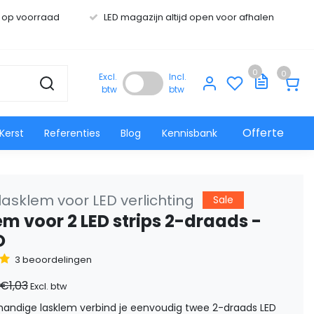
s op voorraad
LED magazijn altijd open voor afhalen
0
0
Excl.
Incl.
btw
btw
Offerte
Kerst
Referenties
Blog
Kennisbank
asklem voor LED verlichting
Sale
em voor 2 LED strips 2-draads -
O
3 beoordelingen
€1,03
Excl. btw
handige lasklem verbind je eenvoudig twee 2-draads LED