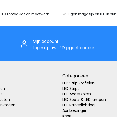
r LED lichtadvies en maatwerk
Eigen magazijn en LED in hui
Mijn account
Login op uw LED gigant account
t
Categorieën
LED Strip Profielen
gen
LED Strips
st
LED Accessoires
ducten
LED Spots & LED lampen
anvragen
LED Railverlichting
Aanbiedingen
Kerst