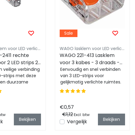
Sale
WAGO lasklem voor LED verlichting
WAGO lasklem voor LED verlichting
2411 rechte
WAGO 221-413 Lasklem
or 2 LED strips 2
voor 3 kabes - 3 draads -
- recht - WAGO
 veilige verbinding
kabel splitter - WAGO
Eenvoudig en snel verbinden
D-strips met deze
van 3 LED-strips voor
en duurzame
gelijkmatig verlichte ruimtes.
emakkelijke
Compacte 3-draads klem
betro...
voor naadloze in...
€0,57
€1,12
 btw
Excl. btw
Bekijken
Bekijken
jk
Vergelijk