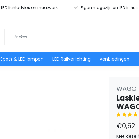
r LED lichtadvies en maatwerk
Eigen magazijn en LED in hui
 Spots & LED lampen
LED Railverlichting
Aanbiedingen
WAGO l
Laskl
WAG
€0,52
Met deze 