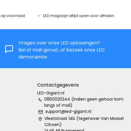
s op voorraad
LED magazijn altijd open voor afhalen
Vragen over onze LED oplossingen?
Bel of mail gerust, of bezoek onze LED
demoruimte
Contactgegevens
LED-Gigant.nl
0850020244 (indien geen gehoor kom
langs of mail)
support@led-gigant.nl
Vleetstraat 14b (tegenover Van Mossel
Citroen)
1446 AP Purmerend