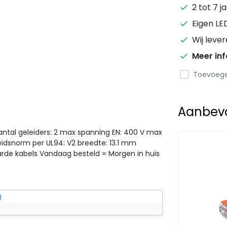
2 tot 7 j
Eigen LE
Wij leve
Meer in
Toevoegen
Aanbevol
antal geleiders: 2 max spanning EN: 400 V max
heidsnorm per UL94: V2 breedte: 13.1 mm
arde kabels Vandaag besteld = Morgen in huis
g