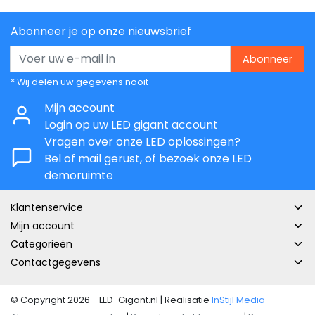
Abonneer je op onze nieuwsbrief
Abonneer
* Wij delen uw gegevens nooit
Mijn account
Login op uw LED gigant account
Vragen over onze LED oplossingen?
Bel of mail gerust, of bezoek onze LED
demoruimte
Klantenservice
Mijn account
Categorieën
Contactgegevens
© Copyright 2026 - LED-Gigant.nl | Realisatie
InStijl Media