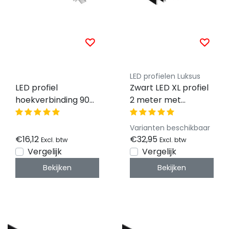
LED profielen Luksus
LED profiel
Zwart LED XL profiel
hoekverbinding 90
2 meter met
graden t.b.v.
afdekking 33,4mm x
XL11ZWART
29,6mm - XL11ZWART
Varianten beschikbaar
€16,12
€32,95
Excl. btw
Excl. btw
Vergelijk
Vergelijk
Bekijken
Bekijken