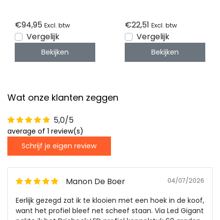
XL10WIT,
XL11ZWART
XL10ZWART,XL11ALU,
€94,95
€22,51
Excl. btw
Excl. btw
XL11WIT, XL11ZWART
Vergelijk
Vergelijk
Bekijken
Bekijken
Wat onze klanten zeggen
5,0/5
average of 1 review(s)
Schrijf je eigen review
Manon De Boer
04/07/2026
Eerlijk gezegd zat ik te klooien met een hoek in de koof,
want het profiel bleef net scheef staan. Via Led Gigant