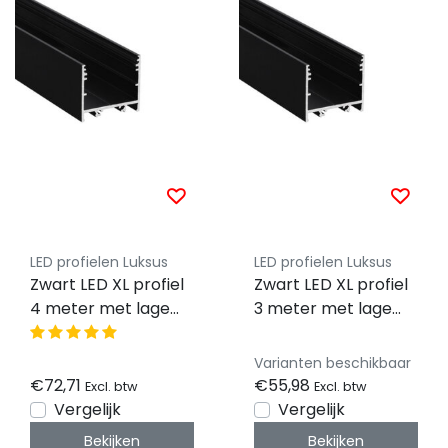
LED profielen Luksus
LED profielen Luksus
Zwart LED XL profiel
Zwart LED XL profiel
4 meter met lage
3 meter met lage
afdekking 33,4mm x
afdekking 33,4mm x
29,6mm - XL11ZWART
29,6mm - XL11ZWART
Varianten beschikbaar
€72,71
€55,98
Excl. btw
Excl. btw
Vergelijk
Vergelijk
Bekijken
Bekijken