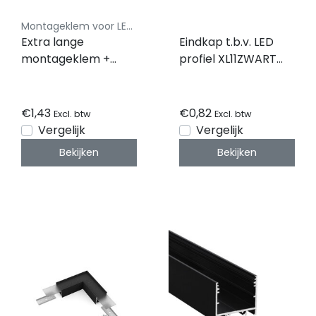
Montageklem voor LED profielen - Luksus
Extra lange
Eindkap t.b.v. LED
montageklem +
profiel XL11ZWART
schroef t.b.v. LED
zonder
profiel XL10ALU,
kabeldoorvoer
XL10WIT,
€1,43
€0,82
Excl. btw
Excl. btw
XL10ZWART,XL11ALU,
Vergelijk
Vergelijk
XL11WIT, XL11ZWART
Bekijken
Bekijken