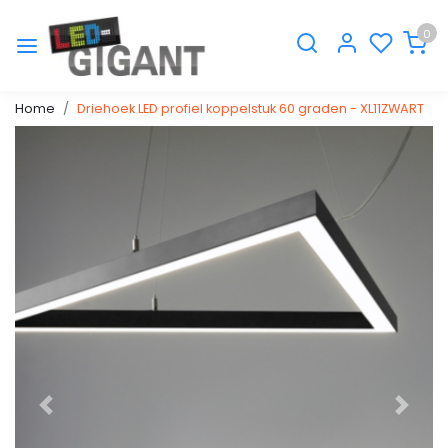
0
Home
Driehoek LED profiel koppelstuk 60 graden - XL11ZWART
Vorige
Volge