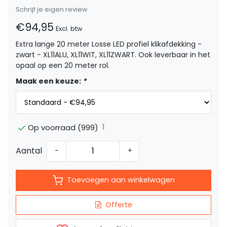
Schrijf je eigen review
€94,95
Excl. btw
Extra lange 20 meter Losse LED profiel klikafdekking -
zwart - XL11ALU, XL11WIT, XL11ZWART. Ook leverbaar in het
opaal op een 20 meter rol.
Maak een keuze:
*
1
Op voorraad (999)
Aantal
-
+
Toevoegen aan winkelwagen
Offerte