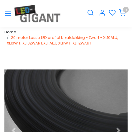
0
Home
20 meter Losse LED profiel klikafdekking - Zwart - XL10ALU,
XL10WIT, XL10ZWART,XL11ALU, XL11WIT, XL11ZWART