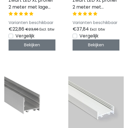
Zwart LED XL profiel
Zwart LED XL profiel
2 meter met lage
2 meter met
afdekking 33,4mm x
afdekking 33,4mm x
12,8mm - XL10ZWART
29,6mm - XL11ZWART
Varianten beschikbaar
Varianten beschikbaar
€22,86
€37,84
€23,66
Excl. btw
Excl. btw
Vergelijk
Vergelijk
Bekijken
Bekijken