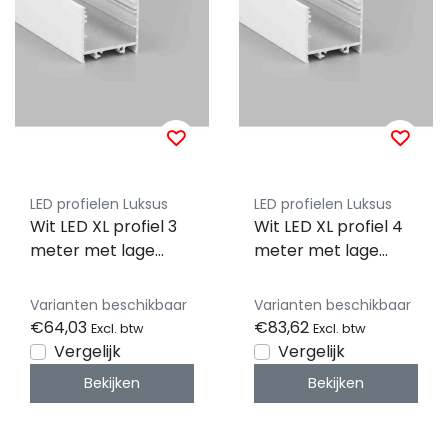
LED profielen Luksus
LED profielen Luksus
Wit LED XL profiel 3
Wit LED XL profiel 4
meter met lage
meter met lage
afdekking 33,4mm x
afdekking 33,4mm x
29,6mm - XL11WIT
29,6mm - XL11WIT
Varianten beschikbaar
Varianten beschikbaar
€64,03
€83,62
Excl. btw
Excl. btw
Vergelijk
Vergelijk
Bekijken
Bekijken