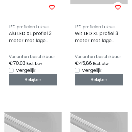
LED profielen Luksus
LED profielen Luksus
Alu LED XL profiel 3
Wit LED XL profiel 3
meter met lage
meter met lage
afdekking 33,4mm x
afdekking 33,4mm x
29,6mm - XL11ALU
12,8mm - XL10WIT
Varianten beschikbaar
Varianten beschikbaar
€70,03
€45,86
Excl. btw
Excl. btw
Vergelijk
Vergelijk
Bekijken
Bekijken