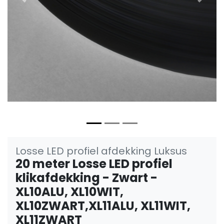
Vorige
Volge
Losse LED profiel afdekking Luksus
20 meter Losse LED profiel
klikafdekking - Zwart -
XL10ALU, XL10WIT,
XL10ZWART,XL11ALU, XL11WIT,
XL11ZWART