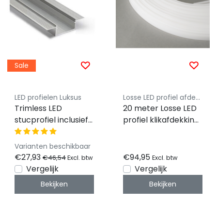
Sale
LED profielen Luksus
Losse LED profiel afdekking Luksus
Trimless LED
20 meter Losse LED
stucprofiel inclusief
profiel klikafdekking
klikafdekking 33,4
- Opaal - XL10ALU,
mm x 15,9 mm -
XL10WIT,
Varianten beschikbaar
XL29TrimlessALU
XL10ZWART,XL11ALU,
€27,93
€94,95
€46,54
Excl. btw
Excl. btw
XL11WIT, XL11ZWART
Vergelijk
Vergelijk
Bekijken
Bekijken