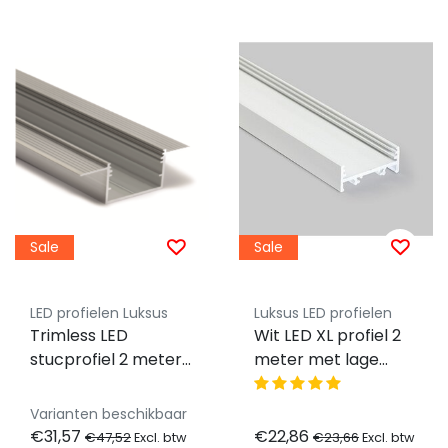
Sale
Sale
LED profielen Luksus
Luksus LED profielen
Trimless LED
Wit LED XL profiel 2
stucprofiel 2 meter
meter met lage
inclusief
afdekking 33,4 x 12,8
klikafdekking 33,4
mm - XL10WIT
Varianten beschikbaar
mm x 21 mm -
€31,57
€22,86
€47,52
€23,66
Excl. btw
Excl. btw