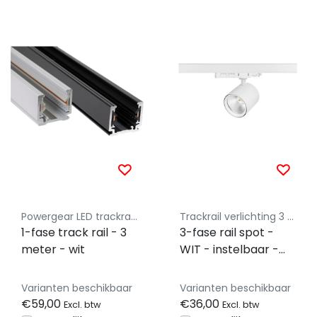
Powergear LED trackrail 1 fase
Trackrail verlichting 3 fase Luksus - Budget vriendelijke railverlichting
1-fase track rail - 3
3-fase rail spot -
meter - wit
WIT - instelbaar -
10W/20W/30W 38° -
JASMIN -
Varianten beschikbaar
Varianten beschikbaar
2700/3000/4000K
€59,00
€36,00
Excl. btw
Excl. btw