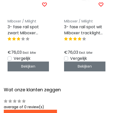
Miboxer / Milight
Miboxer / Milight
3- fase rail spot
3- fase rail spot wit
zwart Miboxer
Miboxer tracklight
tracklight RGB+CCT
RGB+CCT Zigbee 3.0
Zigbee 3.0 + 2.4GHz
+ 2.4GHz
€76,03
€76,03
Excl. btw
Excl. btw
Vergelijk
Vergelijk
Bekijken
Bekijken
Wat onze klanten zeggen
average of 0 review(s)