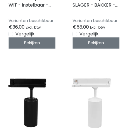
WIT - instelbaar -
SLAGER - BAKKER -
10W/20W/30W 38° -
VISWINKEL - WIT -
ROSA -
instelbaar -
Varianten beschikbaar
Varianten beschikbaar
2700/3000/4000K
10W/20W/30W 38° -
€36,00
€58,00
Excl. btw
Excl. btw
ROSA RETAIL FOOD -
Vergelijk
Vergelijk
2700/3000/4000K
Bekijken
Bekijken