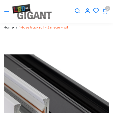
0
Home
1-fase track rail - 2 meter - wit