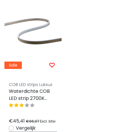
Sale
COB LED strips Luksus
Waterdichte COB
LED strip 2700K
extra warm wit 9W
1020LM 480LED p/m
24VDC IP68 - 5
€45,41
€66,07
Excl. btw
meter
Vergelijk