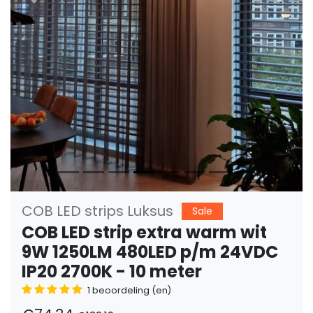
Vorige
Volge
COB LED strips Luksus
Sale
COB LED strip extra warm wit
9W 1250LM 480LED p/m 24VDC
IP20 2700K - 10 meter
1 beoordeling (en)