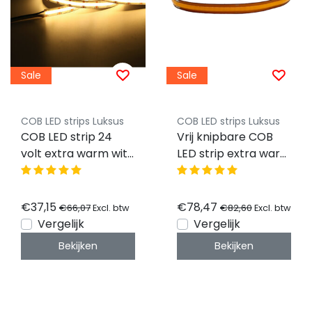
Sale
Sale
COB LED strips Luksus
COB LED strips Luksus
COB LED strip 24
Vrij knipbare COB
volt extra warm wit
LED strip extra warm
9W 1020LM 480LED
wit 12W 1200LM
p/m IP20 2700K - 5
528LED p/m 24VDC
meter
IP20 2700K – 10
€37,15
€78,47
€66,07
€82,60
Excl. btw
Excl. btw
meter
Vergelijk
Vergelijk
Bekijken
Bekijken