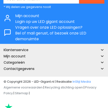
* Wij delen uw gegevens nooit
Mijn account
Login op uw LED gigant account
Vragen over onze LED oplossingen?
Bel of mail gerust, of bezoek onze LED
demoruimte
Klantenservice
Mijn account
Categorieën
Contactgegevens
© Copyright 2026 - LED-Gigant.nl | Realisatie
InStijl Media
Algemene voorwaarden
|
Recycling stichting open
|
Privacy
Policy
|
Sitemap
|