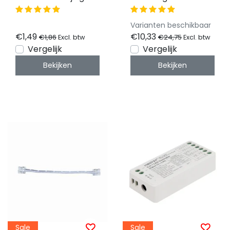
soldeervrij - klik
Color/Dual
connector - 8mm
White/RGB/RGBW/RG
Varianten beschikbaar
COB - ip20
LED strips 12-24v -
€1,49
€10,33
€1,86
€24,75
Excl. btw
Excl. btw
SR5
Vergelijk
Vergelijk
Bekijken
Bekijken
Sale
Sale