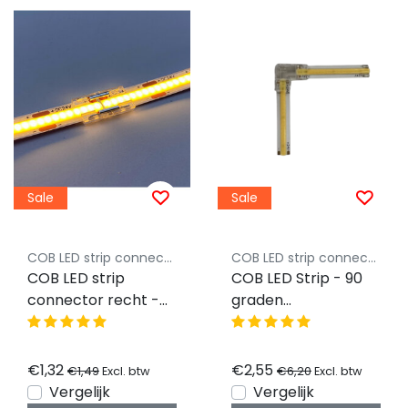
Sale
Sale
COB LED strip connector Luksus
COB LED strip connector Luksus
COB LED strip
COB LED Strip - 90
connector recht -
graden
soldeervrij - klik
transparante hoek
connector - 8mm
connector
COB - IP20
2700K8mm COB -
€1,32
€2,55
€1,49
€6,20
Excl. btw
Excl. btw
IP20
Vergelijk
Vergelijk