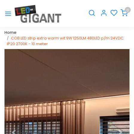
0
Home
COB LED strip extra warm wit 9W 1250LM 480LED p/m 24VDC
IP20 2700K - 10 meter