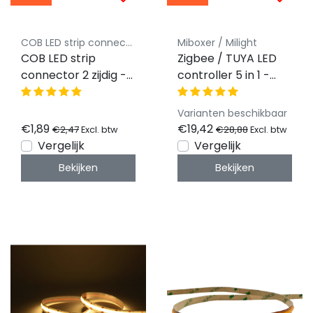
COB LED strip connector Luksus
Miboxer / Milight
COB LED strip
Zigbee / TUYA LED
connector 2 zijdig -
controller 5 in 1 -
soldeervrij - klik
voor Single
connector - 8mm
Color/Dual
Varianten beschikbaar
COB - IP20
White/RGB/RGBW/RG
€1,89
€19,42
€2,47
€28,88
Excl. btw
Excl. btw
LED strips 12-24v -
Vergelijk
Vergelijk
SZ5
Bekijken
Bekijken