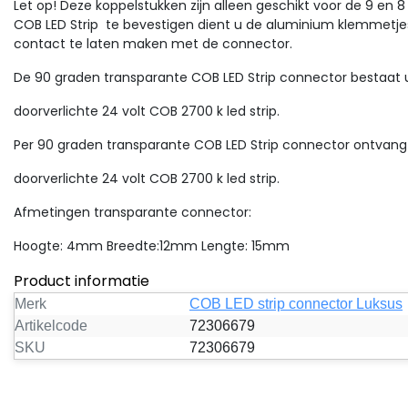
Let op!
Deze koppelstukken zijn alleen geschikt voor de 9 en 8
COB LED Strip te bevestigen dient u de aluminium klemmetjes
contact te laten maken met de connector.
De 90 graden transparante COB LED Strip connector bestaat u
doorverlichte 24 volt COB 2700 k led strip.
Per 90 graden transparante COB LED Strip connector ontvangt
Sale
Sale
doorverlichte 24 volt COB 2700 k led strip.
COB LED strip connector Luksus
Afmetingen transparante connector:
B LED strip connector 2
HOEK COB LED strip 90
dig - soldeervrij - klik
graden connector 8mm
Hoogte: 4mm Breedte:12mm Lengte: 15mm
nnector - 8mm COB -
ansparant verlengstuk voor
IP20
Verbind gemakkelijk uw 8
Product informatie
 LED strips. Soldeervrij
COB LED-strips met deze
20
nkzij kliksysteem. Vermijd
transparante connector! 
Merk
COB LED strip connector Luksus
nkere plekken en makkelijk
solide 2-polige koppeling kl
Artikelcode
72306679
pa...
eenvoud...
SKU
72306679
,89
€1,55
2,47
€4,13
Excl. btw
Excl. btw