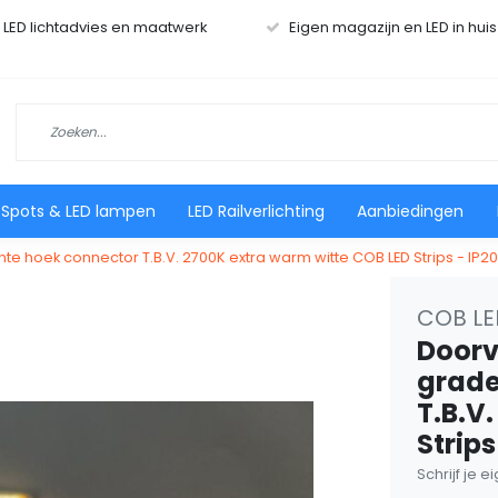
r LED lichtadvies en maatwerk
Eigen magazijn en LED in hui
 Spots & LED lampen
LED Railverlichting
Aanbiedingen
nte hoek connector T.B.V. 2700K extra warm witte COB LED Strips - IP20
COB LE
Doorve
grade
T.B.V
Strips
Schrijf je 