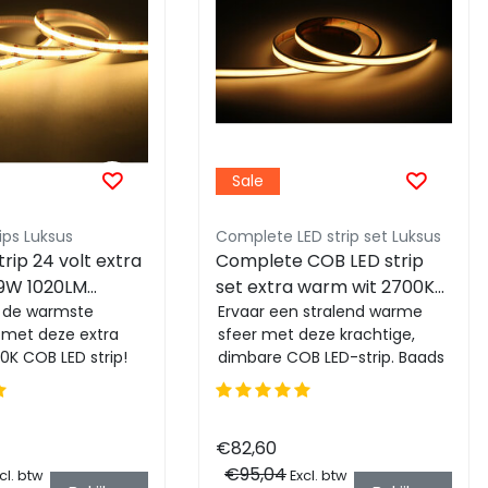
Sale
ips Luksus
Complete LED strip set Luksus
rip 24 volt extra
Complete COB LED strip
9W 1020LM
set extra warm wit 2700K
m IP20 2700K - 5
 de warmste
10W 1020LM 480LED p/m
Ervaar een stralend warme
 met deze extra
sfeer met deze krachtige,
IP20 - 5 meter
K COB LED strip!
dimbare COB LED-strip. Baads
tieme
in de aangename gloed van
gst van 1020LM, cr...
7500 lumen wa...
€82,60
€95,04
cl. btw
Excl. btw