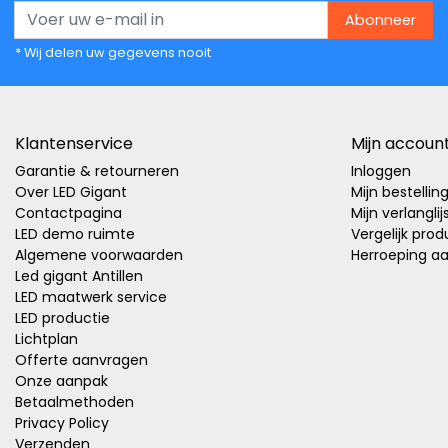
Abonneer
* Wij delen uw gegevens nooit
Klantenservice
Mijn accoun
Garantie & retourneren
Inloggen
Over LED Gigant
Mijn bestellin
Contactpagina
Mijn verlanglij
LED demo ruimte
Vergelijk pro
Algemene voorwaarden
Herroeping a
Led gigant Antillen
LED maatwerk service
LED productie
Lichtplan
Offerte aanvragen
Onze aanpak
Betaalmethoden
Privacy Policy
Verzenden