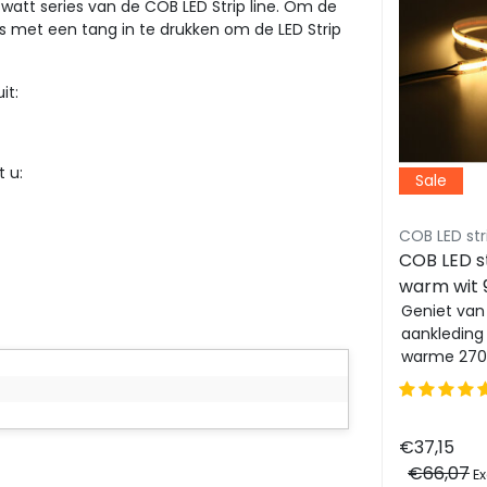
 watt series van de COB LED Strip line. Om de
 met een tang in te drukken om de LED Strip
it:
 u:
Sale
Sale
COB LED strip connector Luksus
COB LED strips Luksus
COB LED str
COB LED strip 12 volt extra
COB LED st
 -
warm wit 9W 1020LM
warm wit 
 mm
480LED p/m IP20 2700K - 5
Verrijk elke ruimte met de
480LED p/
Geniet van
sfeervole warmte van deze
aankleding
meter
meter
Deze
duurzame COB LED strip.
warme 2700
ikt
Geniet van een krachtige 9W
Met een ul
lichtstroom (10...
lichtopbren
€37,15
€37,15
€66,07
€66,07
Excl. btw
Ex