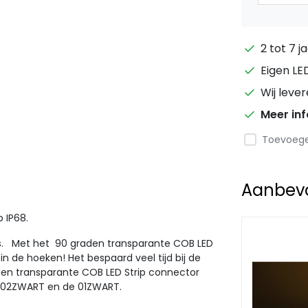
2 tot 7 j
Eigen LE
Wij leve
Meer in
Toevoegen
Aanbevol
p IP68.
.
Met het 90 graden transparante COB LED
in de hoeken! Het bespaard veel tijd bij de
raden transparante COB LED Strip connector
, de 02ZWART en de 01ZWART.