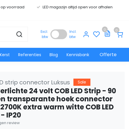
s op voorraad
LED magazijn altijd open voor afhalen
0
0
Excl.
Incl.
btw
btw
Offerte
Kerst
Referenties
Blog
Kennisbank
D strip connector Luksus
Sale
rlichte 24 volt COB LED Strip - 90
n transparante hoek connector
. 2700K extra warm witte COB LED
 - IP20
eigen review