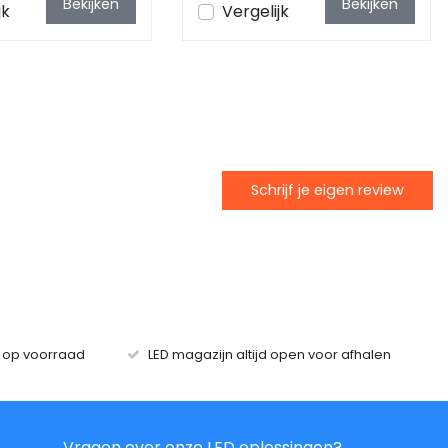
Bekijken
Bekijken
jk
Vergelijk
Schrijf je eigen review
s op voorraad
LED magazijn altijd open voor afhalen
Vragen over onze LED oplossingen?