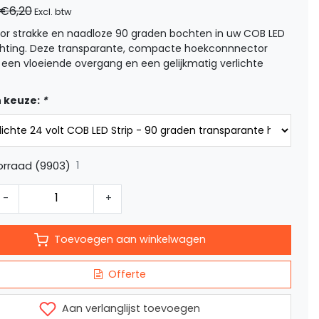
€6,20
Excl. btw
oor strakke en naadloze 90 graden bochten in uw COB LED
lichting. Deze transparante, compacte hoekconnnector
 een vloeiende overgang en een gelijkmatig verlichte
 keuze:
*
1
orraad (9903)
-
+
Toevoegen aan winkelwagen
Offerte
Aan verlanglijst toevoegen