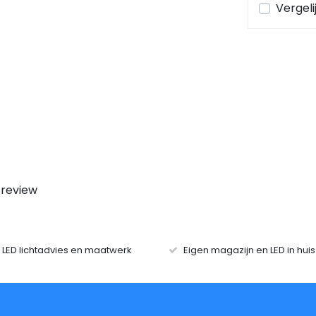
en
Bekijken
Vergelijk
Vergeli
 review
r LED lichtadvies en maatwerk
Eigen magazijn en LED in hui