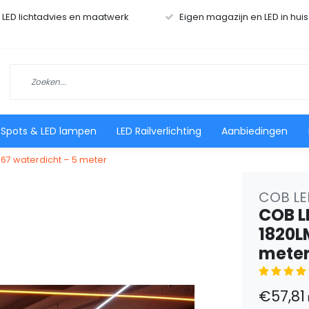
r LED lichtadvies en maatwerk
Eigen magazijn en LED in hui
 Spots & LED lampen
LED Railverlichting
Aanbiedingen
P67 waterdicht – 5 meter
COB LED
COB L
1820L
mete
€57,81