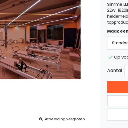
Slimme LED
22W, 1820l
helderheid
topproduc
Maak een
Op voo
Aantal
Afbeelding vergroten