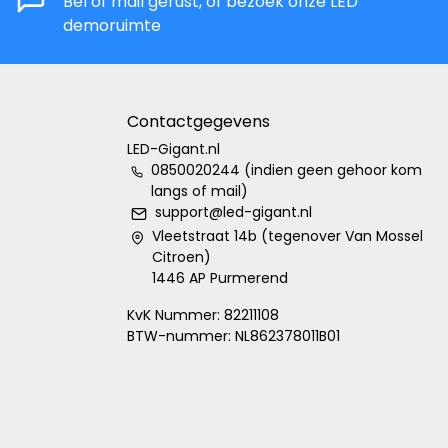
Bel of mail gerust, of bezoek onze LED
demoruimte
Contactgegevens
LED-Gigant.nl
0850020244 (indien geen gehoor kom
langs of mail)
support@led-gigant.nl
Vleetstraat 14b (tegenover Van Mossel
Citroen)
1446 AP Purmerend
KvK Nummer: 82211108
BTW-nummer: NL862378011B01