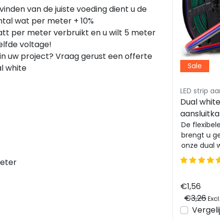
vinden van de juiste voeding dient u de
ntal wat per meter + 10%
watt per meter verbruikt en u wilt 5 meter
elfde voltage!
in uw project? Vraag gerust een offerte
Sale
l white
Miboxer / Milight
LED strip aa
Design wanddimmer voor
Dual white
enkel kleurige en dual white
aansluitka
LED strips – Draadloos –
Stijlvol en slank ontworpen
mm2 1 met
De flexibel
zwarte K3-B wanddimmer
brengt u g
Miboxer K3-B
white LED 
ze
voor draadloos dimmen van
onze dual w
enkel kleurige en dual white
Met een le
meter
LED strips tot...
verbindt...
€11,57
€1,56
Excl. btw
en
Bekijken
Vergelijk
€3,26
Excl
Vergeli