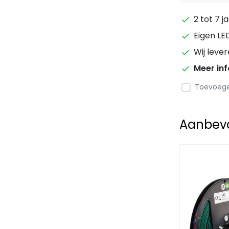
2 tot 7 j
Eigen LE
Wij leve
Meer in
Toevoegen
Aanbevol