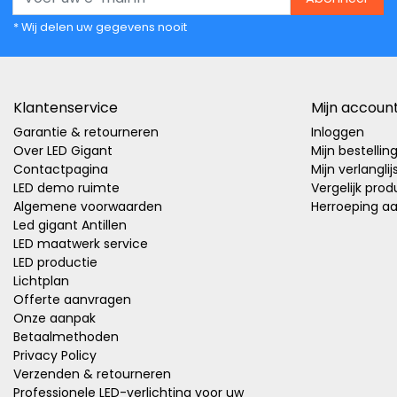
* Wij delen uw gegevens nooit
Klantenservice
Mijn accoun
Garantie & retourneren
Inloggen
Over LED Gigant
Mijn bestellin
Contactpagina
Mijn verlanglij
LED demo ruimte
Vergelijk pro
Algemene voorwaarden
Herroeping a
Led gigant Antillen
LED maatwerk service
LED productie
Lichtplan
Offerte aanvragen
Onze aanpak
Betaalmethoden
Privacy Policy
Verzenden & retourneren
Professionele LED-verlichting voor uw