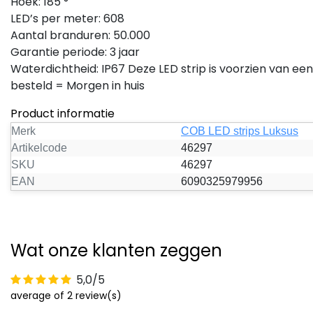
Hoek: 185 °
LED’s per meter:
608
Aantal branduren: 50.000
Garantie periode: 3 jaar
Waterdichtheid: IP67 Deze LED strip is voorzien van ee
besteld = Morgen in huis
Product informatie
Merk
COB LED strips Luksus
Artikelcode
46297
SKU
46297
EAN
6090325979956
Wat onze klanten zeggen
5,0/5
average of 2 review(s)