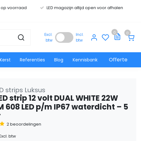
s op voorraad
LED magazijn altijd open voor afhalen
0
0
Excl.
Incl.
btw
btw
Offerte
Kerst
Referenties
Blog
Kennisbank
 strips Luksus
ED strip 12 volt DUAL WHITE 22W
M 608 LED p/m IP67 waterdicht – 5
r
2 beoordelingen
Excl. btw