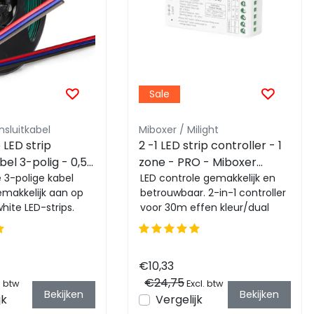
Sale
nsluitkabel
Miboxer / Milight
 LED strip
2 -1 LED strip controller - 1
bel 3-polig - 0,5
zone - PRO - Miboxer
er - voor dual
e 3-polige kabel
FUT035S+
LED controle gemakkelijk en
emakkelijk aan op
betrouwbaar. 2-in-1 controller
strips
hite LED-strips.
voor 30m effen kleur/dual
ngte van 1 meter
white strips. Kleur en dimmen
per z...
€10,33
€24,75
. btw
Excl. btw
Bekijken
Bekijken
jk
Vergelijk