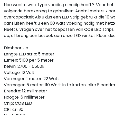
Hoe weet u welk type voeding u nodig heeft?
Voor het 
volgende berekening te gebruiken:
Aantal meters x aa
overcapaciteit
Als u dus een LED Strip gebruikt die 10 
aansluiten heeft u een 60 watt voeding nodig met hetz
Heeft u vragen over het toepassen van COB LED strips 
Sale
op, of breng een bezoek aan onze LED winkel. Kleur: dua
oxer / Milight
Miboxer / Milight
Dimbaar: Ja
D strip
LED draadloze dimmer -
Lengte LED strip: 5 meter
standsbediening - Dual
Miboxer S2
Lumen: 5100 per 5 meter
ite LED - 4-zone
vaar de kracht van dubbele
Ervaar de gemakkelijke
Kelvin: 2700 - 6500k
eurtemperatuur met onze
bediening van uw LED-
Voltage: 12 Volt
aadloze dual white LED
verlichting met de draadlo
Vermogen 1 meter: 22 Watt
standsbediening.
Miboxer S2 dimmer. Stel
Vermogen 5 meter: 110 Watt In te korten: elke 5 centi
erschakel gemakkeli...
naadloos helderheid en ...
Breedte: 12 millimeter
Varianten beschikbaar
Hoogte: 6 millimeter
,50
€9,98
Excl. btw
Bekijk
Chip: COB LED
14,79
Vergelijk
Excl. btw
Bekijken
CRI: cri 90
Vergelijk