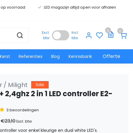
s op voorraad
LED magazijn altijd open voor afhalen
0
0
Excl.
Incl.
btw
btw
Offerte
Kerst
Referenties
Blog
Kennisbank
 / Milight
Sale
 2,4ghz 2 in 1 LED controller E2-
3 beoordelingen
€23,10
Excl. btw
controller voor enkel kleurige en dual white LED's.