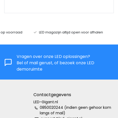
s op voorraad
LED magazijn altijd open voor afhalen
Vragen over onze LED oplossingen?
Bel of mail gerust, of bezoek onze LED
demoruimte
Contactgegevens
LED-Gigant.nl
0850020244 (indien geen gehoor kom
langs of mail)