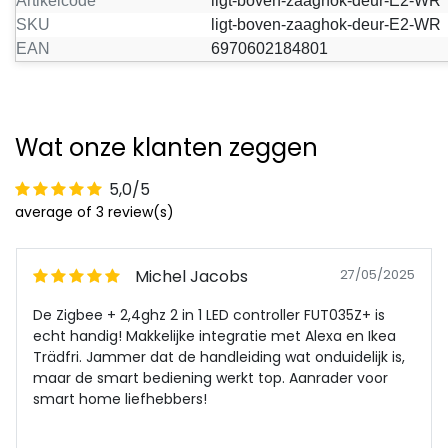
Artikelcode
ligt-boven-zaaghok-deur-E2-WR
SKU
ligt-boven-zaaghok-deur-E2-WR
EAN
6970602184801
Wat onze klanten zeggen
5,0/5
average of 3 review(s)
Michel Jacobs
27/05/2025
De Zigbee + 2,4ghz 2 in 1 LED controller FUT035Z+ is
echt handig! Makkelijke integratie met Alexa en Ikea
Trädfri. Jammer dat de handleiding wat onduidelijk is,
maar de smart bediening werkt top. Aanrader voor
smart home liefhebbers!