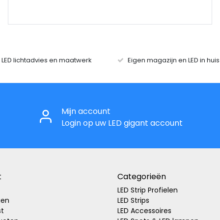
r LED lichtadvies en maatwerk
Eigen magazijn en LED in hui
Mijn account
Login op uw LED gigant account
t
Categorieën
LED Strip Profielen
gen
LED Strips
st
LED Accessoires