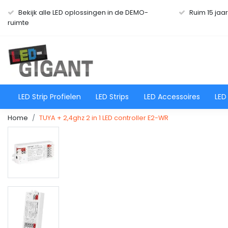
Bekijk alle LED oplossingen in de DEMO-
Ruim 15 jaa
ruimte
LED Strip Profielen
LED Strips
LED Accessoires
LED
Home
TUYA + 2,4ghz 2 in 1 LED controller E2-WR