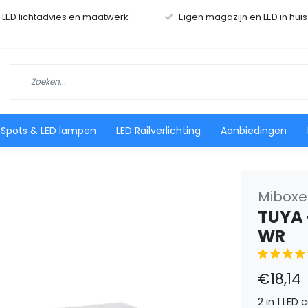
r LED lichtadvies en maatwerk
Eigen magazijn en LED in hui
 Spots & LED lampen
LED Railverlichting
Aanbiedingen
Miboxer
TUYA +
WR
€18,14
2 in 1 LED 