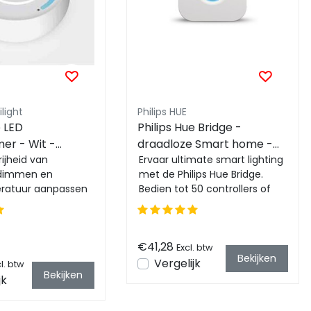
light
Philips HUE
e LED
Philips Hue Bridge -
r - Wit -
draadloze Smart home -
 - S1-W
rijheid van
MATTER - ZIGBEE - TUYA
Ervaar ultimate smart lighting
 dimmen en
met de Philips Hue Bridge.
ratuur aanpassen
Bedien tot 50 controllers of
hoogwaardige
lampen met stem, app of
. Perfect voor
sensoren....
€41,28
Excl. btw
Bekijken
Vergelijk
l. btw
Bekijken
jk