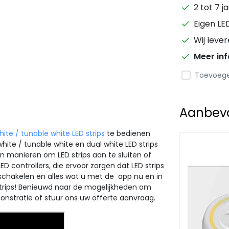
2 tot 7 j
Eigen LE
Wij leve
Meer in
Toevoegen
Aanbevol
ite / tunable white LED strips
te bedienen
hite / tunable white en dual white LED strips
en manieren om LED strips aan te sluiten of
 controllers, die ervoor zorgen dat LED strips
schakelen en alles wat u met de app nu en in
strips! Benieuwd naar de mogelijkheden om
onstratie of stuur ons uw offerte aanvraag.