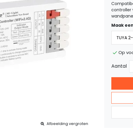
Compatibe
controlle
wandpanel
Maak een
Op voo
Aantal
Afbeelding vergroten