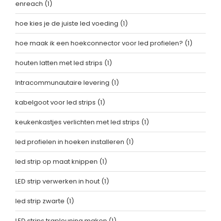
enreach
(1)
hoe kies je de juiste led voeding
(1)
hoe maak ik een hoekconnector voor led profielen?
(1)
houten latten met led strips
(1)
Intracommunautaire levering
(1)
kabelgoot voor led strips
(1)
keukenkastjes verlichten met led strips
(1)
led profielen in hoeken installeren
(1)
led strip op maat knippen
(1)
LED strip verwerken in hout
(1)
led strip zwarte
(1)
LED strips trapleuning maken
(1)