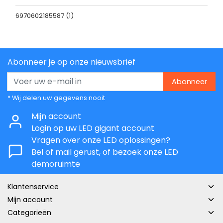
6970602185587
(1)
Abonneer je op onze nieuwsbrief
Abonneer
* Wij delen uw gegevens nooit
Mijn account
Login op uw LED gigant account
Vragen over onze LED oplossingen?
Bel of mail gerust, of bezoek onze LED
demoruimte
Klantenservice
Mijn account
Categorieën