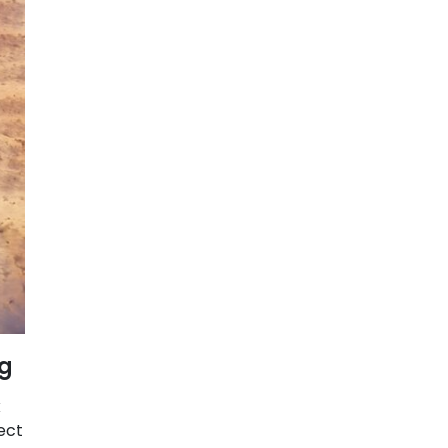
ng
x
ect