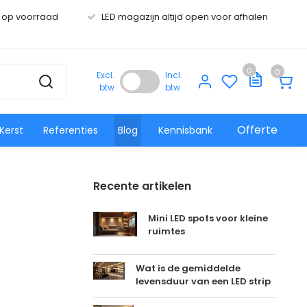
s op voorraad
LED magazijn altijd open voor afhalen
0
0
Excl.
Incl.
btw
btw
Offerte
Kerst
Referenties
Blog
Kennisbank
Recente artikelen
Mini LED spots voor kleine
ruimtes
Wat is de gemiddelde
levensduur van een LED strip