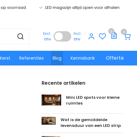
s op voorraad
LED magazijn altijd open voor afhalen
0
0
Excl.
Incl.
btw
btw
Offerte
Kerst
Referenties
Blog
Kennisbank
Recente artikelen
Mini LED spots voor kleine
ruimtes
Wat is de gemiddelde
levensduur van een LED strip