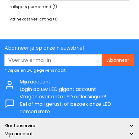
railspots purmerend
(1)
vitrinekast verlichting
(1)
Abonneer je op onze nieuwsbrief
Abonneer
* Wij delen uw gegevens nooit
Mijn account
Login op uw LED gigant account
Vragen over onze LED oplossingen?
Bel of mail gerust, of bezoek onze LED
demoruimte
Klantenservice
Mijn account