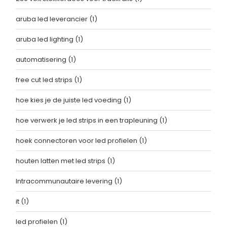
aruba led leverancier
(1)
aruba led lighting
(1)
automatisering
(1)
free cut led strips
(1)
hoe kies je de juiste led voeding
(1)
hoe verwerk je led strips in een trapleuning
(1)
hoek connectoren voor led profielen
(1)
houten latten met led strips
(1)
Intracommunautaire levering
(1)
it
(1)
led profielen
(1)