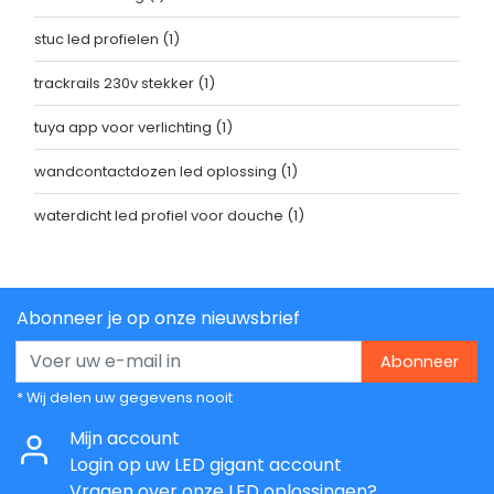
stuc led profielen
(1)
trackrails 230v stekker
(1)
tuya app voor verlichting
(1)
wandcontactdozen led oplossing
(1)
waterdicht led profiel voor douche
(1)
Abonneer je op onze nieuwsbrief
Abonneer
* Wij delen uw gegevens nooit
Mijn account
Login op uw LED gigant account
Vragen over onze LED oplossingen?