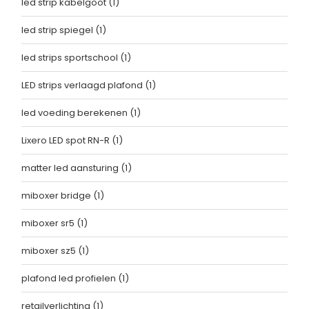
led strip kabelgoot
(1)
led strip spiegel
(1)
led strips sportschool
(1)
LED strips verlaagd plafond
(1)
led voeding berekenen
(1)
Lixero LED spot RN-R
(1)
matter led aansturing
(1)
miboxer bridge
(1)
miboxer sr5
(1)
miboxer sz5
(1)
plafond led profielen
(1)
retailverlichting
(1)