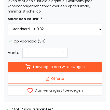
leven met een subtiele elegantie. Gestroomlijnde
kabelmanagement zorgt voor een opgeruimde,
minimalistische loo
Maak een keuze:
*
Op voorraad (34)
Aantal
-
+
Toevoegen aan winkelwagen
Offerte
Aan verlanglijst toevoegen
2 tot 7 jaar
garantie
*