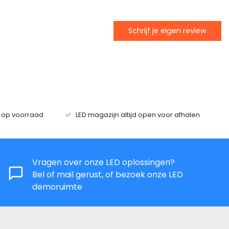
Schrijf je eigen review
s op voorraad
LED magazijn altijd open voor afhalen
Vragen over onze LED oplossingen?
Bel of mail gerust, of bezoek onze LED
demoruimte