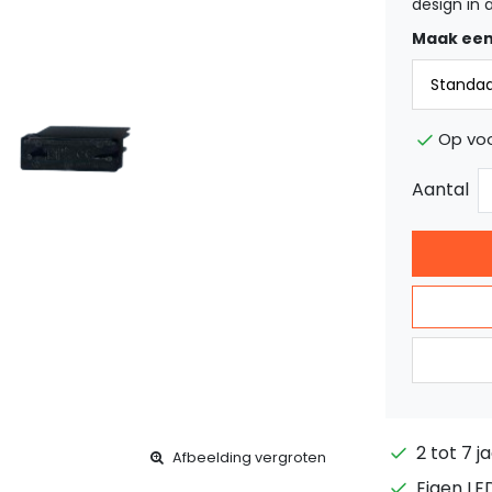
design in
Maak een
Op voo
Aantal
2 tot 7 j
Afbeelding vergroten
Eigen LE