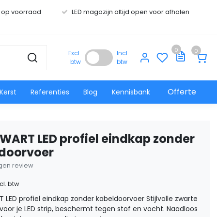
s op voorraad
LED magazijn altijd open voor afhalen
0
0
Excl.
Incl.
btw
btw
Offerte
Kerst
Referenties
Blog
Kennisbank
WART LED profiel eindkap zonder
doorvoer
eigen review
cl. btw
LED profiel eindkap zonder kabeldoorvoer Stijlvolle zwarte
voor je LED strip, beschermt tegen stof en vocht. Naadloos