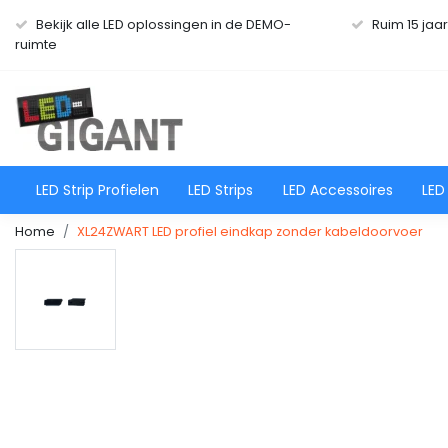
Bekijk alle LED oplossingen in de DEMO-
Ruim 15 jaa
ruimte
LED Strip Profielen
LED Strips
LED Accessoires
LED
Home
XL24ZWART LED profiel eindkap zonder kabeldoorvoer