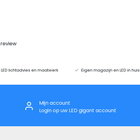
 review
r LED lichtadvies en maatwerk
Eigen magazijn en LED in hui
Mijn account
Login op uw LED gigant account