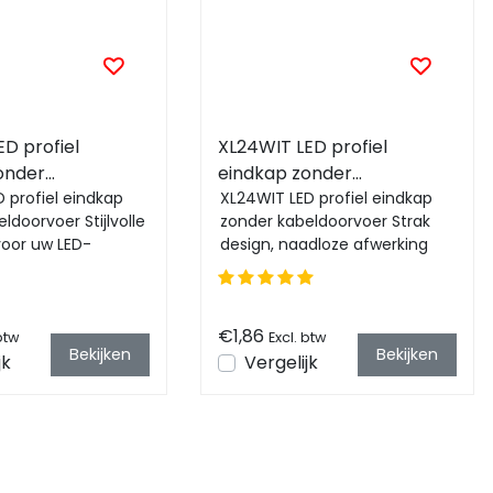
D profiel
XL24WIT LED profiel
onder
eindkap zonder
voer
 profiel eindkap
kabeldoorvoer
XL24WIT LED profiel eindkap
ldoorvoer Stijlvolle
zonder kabeldoorvoer Strak
voor uw LED-
design, naadloze afwerking
. Naadloze
voor uw LED-profiel. Eenvoudig
et X...
te mont...
€1,86
 btw
Excl. btw
Bekijken
Bekijken
jk
Vergelijk