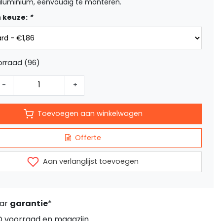
 aluminium, eenvoudig te monteren.
 keuze:
*
rraad (96)
-
+
Toevoegen aan winkelwagen
Offerte
Aan verlanglijst toevoegen
aar
garantie
*
D voorraad en magazijn