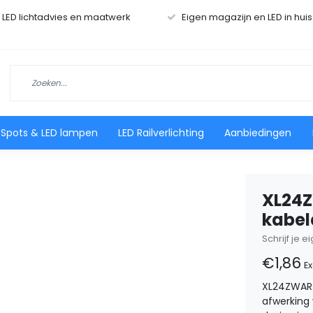
r LED lichtadvies en maatwerk
Eigen magazijn en LED in hui
 Spots & LED lampen
LED Railverlichting
Aanbiedingen
XL24Z
kabel
Schrijf je 
€1,86
Ex
XL24ZWART 
afwerking 