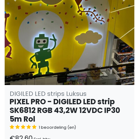
Vorige
Volge
DIGILED LED strips Luksus
PIXEL PRO - DIGILED LED strip
SK6812 RGB 43,2W 12VDC IP30
5m Rol
1 beoordeling (en)
€82,60