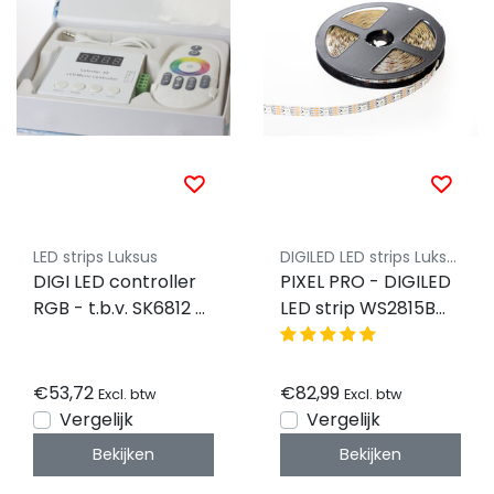
LED strips Luksus
DIGILED LED strips Luksus
DIGI LED controller
PIXEL PRO - DIGILED
RGB - t.b.v. SK6812 &
LED strip WS2815B
WS2815B - PIXEL PRO
RGB 18W 12VDC IP30
5m Rol - PIXEL PRO
€53,72
€82,99
Excl. btw
Excl. btw
Vergelijk
Vergelijk
Bekijken
Bekijken