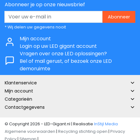
Abonneer je op onze nieuwsbrief
Abonneer
* Wij delen uw gegevens nooit
Mijn account
Login op uw LED gigant account
Vragen over onze LED oplossingen?
Bel of mail gerust, of bezoek onze LED
demoruimte
Klantenservice
Mijn account
Categorieën
Contactgegevens
© Copyright 2026 - LED-Gigant.nl | Realisatie
InStijl Media
Algemene voorwaarden
|
Recycling stichting open
|
Privacy
Policy
|
Sitemap
|