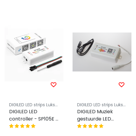
DIGILED LED strips Luksus
DIGILED LED strips Luksus
DIGILED LED
DIGILED Muziek
controller - SP105E -
gestuurde LED
voor 5v, 12v, 24v DIGI
controller RGB -
LED strips
t.b.v. SK6812 &