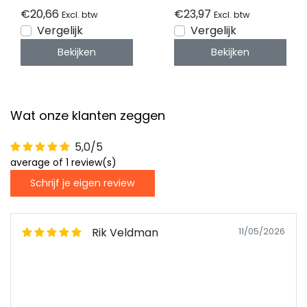
WS2815B
€20,66
€23,97
Excl. btw
Excl. btw
Vergelijk
Vergelijk
Bekijken
Bekijken
Wat onze klanten zeggen
5,0/5
average of 1 review(s)
Schrijf je eigen review
Rik Veldman
11/05/2026