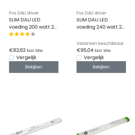
Pos DALI driver
Pos DALI driver
SLIM DALI LED
SLIM DALI LED
voeding 200 watt 24
voeding 240 watt 24
volt 8,33 Ampère -
volt 10 Ampère -
IP20 - compact -
IP20 - compact -
Varianten beschikbaar
FTPC200V24-DA
FTPC240V24-DA
€82,62
€95,04
Excl. btw
Excl. btw
Vergelijk
Vergelijk
Bekijken
Bekijken