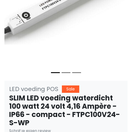
Vorige
Volge
LED voeding POS
Sale
SLIM LED voeding waterdicht
100 watt 24 volt 4,16 Ampère -
IP66 - compact - FTPC100V24-
S-WP
Schrijf je eigen review