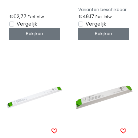
Ampère - IP20 -
volt 2,5 Ampère -
compact -
IP20 - compact -
Varianten beschikbaar
FTPC200V24-S
FTPC60V24-DA
€62,77
€49,17
Excl. btw
Excl. btw
Vergelijk
Vergelijk
Bekijken
Bekijken