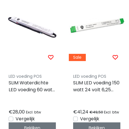
Sale
LED voeding POS
LED voeding POS
SLIM Waterdichte
SLIM LED voeding 150
LED voeding 60 watt
watt 24 volt 6,25
24 volt 2.5 Ampère -
Ampère - IP20 -
IP67 - compact -
compact -
FTPC60VC24-S-WP
FTPC150V24-S
€28,00
€41,24
€49,50
Excl. btw
Excl. btw
Vergelijk
Vergelijk
Bekijken
Bekijken