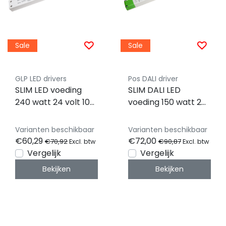
Sale
Sale
GLP LED drivers
Pos DALI driver
SLIM LED voeding
SLIM DALI LED
240 watt 24 volt 10
voeding 150 watt 24
Ampère – IP20 –
volt 6,25 Ampère -
compact - GTPC-
IP20 - compact -
Varianten beschikbaar
Varianten beschikbaar
240-24-S
FTPC150V24-S-DA6
€60,29
€72,00
€70,92
€90,87
Excl. btw
Excl. btw
Vergelijk
Vergelijk
Bekijken
Bekijken