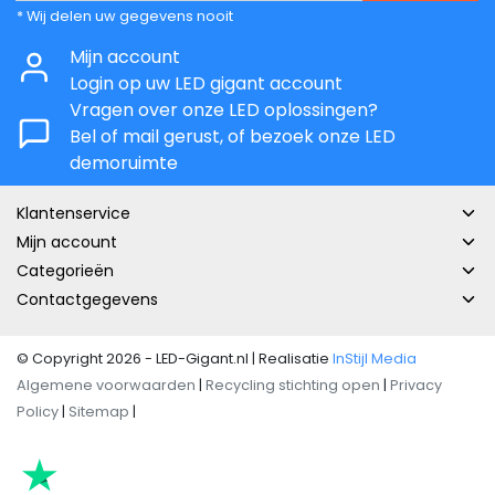
* Wij delen uw gegevens nooit
Mijn account
Login op uw LED gigant account
Vragen over onze LED oplossingen?
Bel of mail gerust, of bezoek onze LED
demoruimte
Klantenservice
Mijn account
Categorieën
Contactgegevens
© Copyright 2026 - LED-Gigant.nl | Realisatie
InStijl Media
Algemene voorwaarden
|
Recycling stichting open
|
Privacy
Policy
|
Sitemap
|