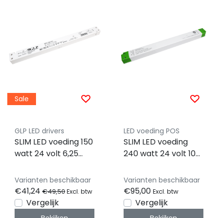
Sale
GLP LED drivers
LED voeding POS
SLIM LED voeding 150
SLIM LED voeding
watt 24 volt 6,25
240 watt 24 volt 10
Ampère - IP20 -
Ampère - IP20 -
compact - GTPC-
compact -
Varianten beschikbaar
Varianten beschikbaar
150-24-S
FTPC240V24-S3
€41,24
€95,00
€49,50
Excl. btw
Excl. btw
Vergelijk
Vergelijk
Bekijken
Bekijken