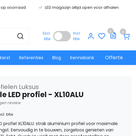
s op voorraad
LED magazijn altijd open voor afhalen
0
0
Excl.
Incl.
btw
btw
Offerte
Kerst
Referenties
Blog
Kennisbank
fielen Luksus
e LED profiel - XL10ALU
eigen review
xcl. btw
 profiel XL10ALU: strak aluminium profiel voor maximale
ngst. Eenvoudig in te bouwen, zorgeloos genieten van