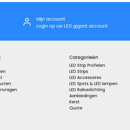
Mijn account
Login op uw LED gigant account
t
Categorieën
LED Strip Profielen
gen
LED Strips
st
LED Accessoires
ducten
LED Spots & LED lampen
anvragen
LED Railverlichting
Aanbiedingen
Kerst
Quote