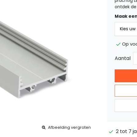
prachtig L
ontdek de 
Maak een
Op voo
Aantal
Afbeelding vergroten
2 tot 7 j