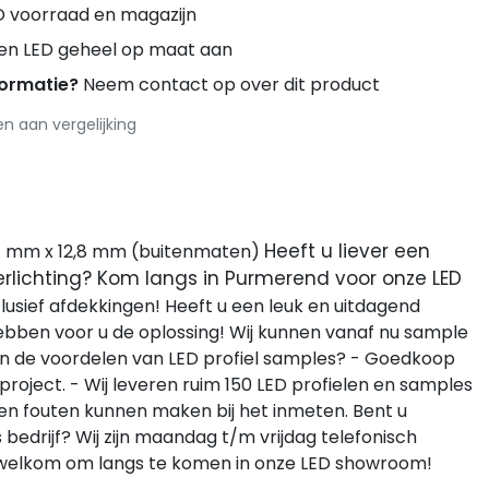
D voorraad en magazijn
ren LED geheel op maat aan
formatie?
Neem contact op over dit product
 aan vergelijking
Heeft u liever een
3,4 mm x 12,8 mm (buitenmaten)
verlichting? Kom langs in Purmerend voor onze LED
clusief afdekkingen! Heeft u een leuk en uitdagend
 hebben voor u de oplossing! Wij kunnen vanaf nu sample
zijn de voordelen van LED profiel samples? - Goedkoop
roject. - Wij leveren ruim 150 LED profielen en samples
een fouten kunnen maken bij het inmeten. Bent u
edrijf? Wij zijn maandag t/m vrijdag telefonisch
rte welkom om langs te komen in onze LED showroom!