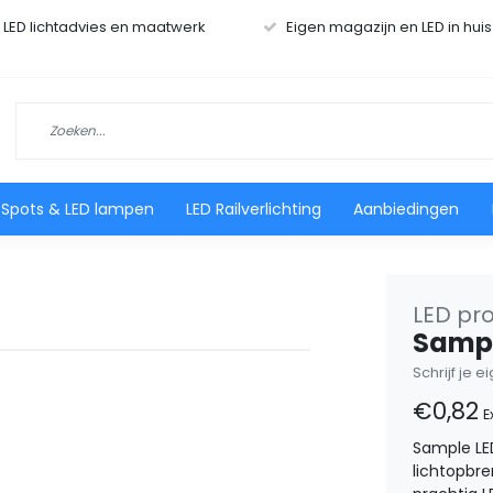
r LED lichtadvies en maatwerk
Eigen magazijn en LED in hui
 Spots & LED lampen
LED Railverlichting
Aanbiedingen
LED pro
Sampl
Schrijf je 
€0,82
E
Sample LED
lichtopbre