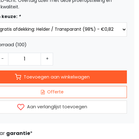
ED-licht. Overtuig uzelf met deze proefopstelling en
kwaliteit.
 keuze:
*
rraad (100)
-
+
Toevoegen aan winkelwagen
Offerte
Aan verlanglijst toevoegen
aar
garantie
*