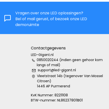
Vragen over onze LED oplossingen?
Bel of mail gerust, of bezoek onze LED
demoruimte
Contactgegevens
LED-Gigant.nl
0850020244 (indien geen gehoor kom
langs of mail)
support@led-gigant.nl
Vleetstraat 14b (tegenover Van Mossel
Citroen)
1446 AP Purmerend
KvK Nummer: 82211108
BTW-nummer: NL862378011B01