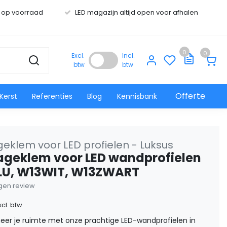
s op voorraad
LED magazijn altijd open voor afhalen
0
0
Excl.
Incl.
btw
btw
Offerte
Kerst
Referenties
Blog
Kennisbank
eklem voor LED profielen - Luksus
geklem voor LED wandprofielen
U, W13WIT, W13ZWART
eigen review
xcl. btw
eer je ruimte met onze prachtige LED-wandprofielen in