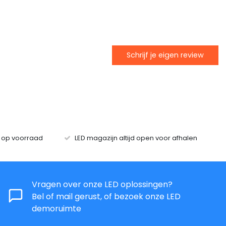
Schrijf je eigen review
s op voorraad
LED magazijn altijd open voor afhalen
Vragen over onze LED oplossingen?
Bel of mail gerust, of bezoek onze LED
demoruimte