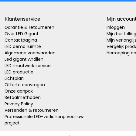
Klantenservice
Mijn accoun
Garantie & retourneren
Inloggen
Over LED Gigant
Mijn bestellin
Contactpagina
Mijn verlanglij
LED demo ruimte
Vergelijk pro
Algemene voorwaarden
Herroeping a
Led gigant Antillen
LED maatwerk service
LED productie
Lichtplan
Offerte aanvragen
Onze aanpak
Betaalmethoden
Privacy Policy
Verzenden & retourneren
Professionele LED-verlichting voor uw
project