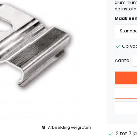
aluminium
de install
Maak een
Op vo
Aantal
Afbeelding vergroten
2 tot 7 j