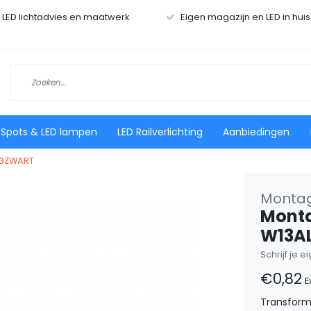
r LED lichtadvies en maatwerk
Eigen magazijn en LED in hui
 Spots & LED lampen
LED Railverlichting
Aanbiedingen
13ZWART
Montag
Monta
W13AL
Schrijf je 
€0,82
E
Transform