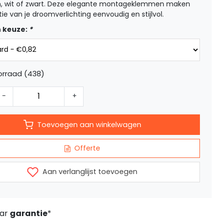
, wit of zwart. Deze elegante montageklemmen maken
atie van je droomverlichting eenvoudig en stijlvol.
 keuze:
*
orraad (438)
-
+
Toevoegen aan winkelwagen
Offerte
Aan verlanglijst toevoegen
aar
garantie
*