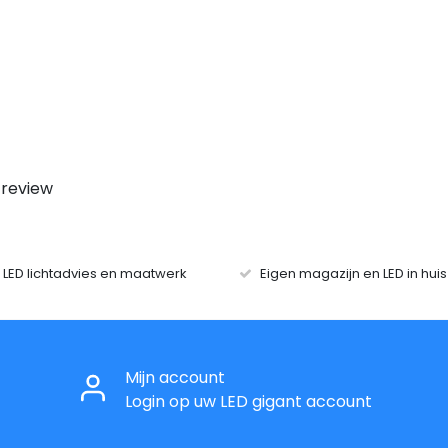
 review
r LED lichtadvies en maatwerk
Eigen magazijn en LED in hui
Mijn account
Login op uw LED gigant account