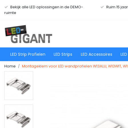
Bekijk alle LED oplossingen in de DEMO-
Ruim 15 jaa
ruimte
LED Strip Profielen
LED Strips
LED Accessoires
LED
Home
Montageklem voor LED wandprofielen W13ALU, W13WIT, W