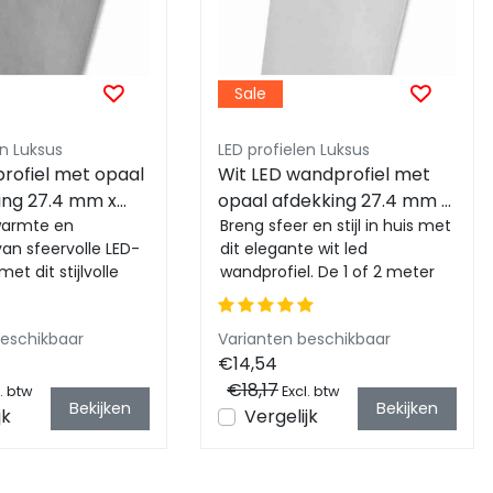
Sale
en Luksus
LED profielen Luksus
rofiel met opaal
Wit LED wandprofiel met
king 27.4 mm x
opaal afdekking 27.4 mm x
- W13ALU
warmte en
58.4 mm - W13WIT
Breng sfeer en stijl in huis met
 van sfeervolle LED-
dit elegante wit led
met dit stijlvolle
wandprofiel. De 1 of 2 meter
l. Compact
lengte en opaal afdekking
t opale...
verspreiden...
beschikbaar
Varianten beschikbaar
€14,54
€18,17
. btw
Excl. btw
Bekijken
Bekijken
jk
Vergelijk