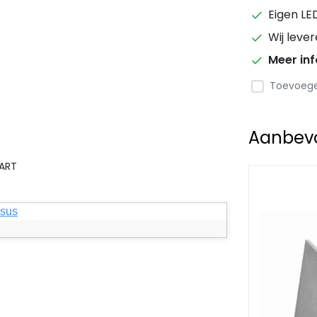
Eigen LE
Wij leve
Meer in
Toevoegen
Aanbevol
WART
ksus