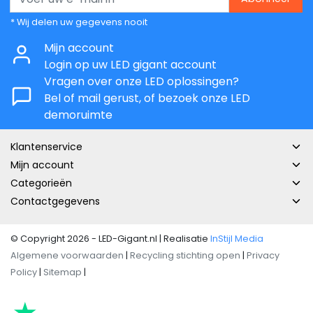
* Wij delen uw gegevens nooit
Mijn account
Login op uw LED gigant account
Vragen over onze LED oplossingen?
Bel of mail gerust, of bezoek onze LED
demoruimte
Klantenservice
Mijn account
Categorieën
Contactgegevens
© Copyright 2026 - LED-Gigant.nl | Realisatie
InStijl Media
Algemene voorwaarden
|
Recycling stichting open
|
Privacy
Policy
|
Sitemap
|