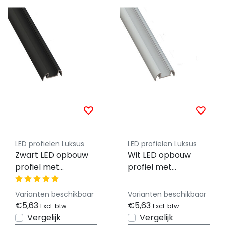
LED profielen Luksus
LED profielen Luksus
Zwart LED opbouw
Wit LED opbouw
profiel met
profiel met
afdekking 25,79 mm
afdekking 25,79 mm
x 6,5 mm 17.1ZWART
x 6,5 mm 17.1WIT
Varianten beschikbaar
Varianten beschikbaar
€5,63
€5,63
Excl. btw
Excl. btw
Vergelijk
Vergelijk