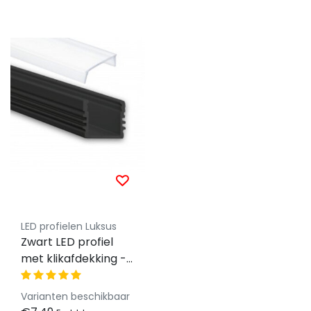
LED profielen Luksus
Zwart LED profiel
met klikafdekking -
16,8mm x 13,01mm -
02ZWART
Varianten beschikbaar