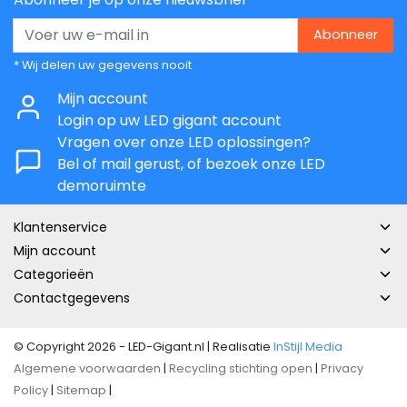
Abonneer
* Wij delen uw gegevens nooit
Mijn account
Login op uw LED gigant account
Vragen over onze LED oplossingen?
Bel of mail gerust, of bezoek onze LED
demoruimte
Klantenservice
Mijn account
Categorieën
Contactgegevens
© Copyright 2026 - LED-Gigant.nl | Realisatie
InStijl Media
Algemene voorwaarden
|
Recycling stichting open
|
Privacy
Policy
|
Sitemap
|