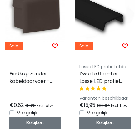
Sale
Sale
Losse LED profiel afdekking Luksus
Eindkap zonder
Zwarte 6 meter
kabeldoorvoer -
Losse LED profiel
02ZWART
klikafdekking -
Zwart - 12,4mm 01,
Varianten beschikbaar
02, 03, 08, stuc100,
€0,62
€15,95
€1,23
€18,04
Excl. btw
Excl. btw
stuc200, gips100,
Vergelijk
Vergelijk
gips200
Bekijken
Bekijken