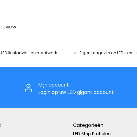
 review
r LED lichtadvies en maatwerk
Eigen magazijn en LED in hui
Mijn account
Login op uw LED gigant account
t
Categorieën
LED Strip Profielen