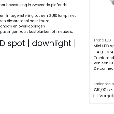
r bevestiging in zwevende plafonds.
. In tegenstelling tot een GU10 lamp met
een dimprotocol naar keuze.
randa’s en overkappingen
assingen zoals kastplanken of meubels.
D spot | downlight |
Tronix LED
Mini LED s
- Alu - IP
watt
Tronix modu
van een Pl
De connect
aan te slu
verleng...
Varianten 
€19,00
Excl
Vergeli