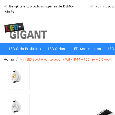
Bekijk alle LED oplossingen in de DEMO-
Ruim 15 jaa
ruimte
LED Strip Profielen
LED Strips
LED Accessoires
LED
Home
Mini LED spot - kantelbaar - Wit - IP44 - 700mA - 2,5 watt