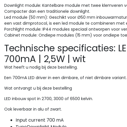
Downlight module:
Kantelbare module met twee klemveren voo
Compacter dan een traditionele downlight.
Led module (50 mm):
Geschikt voor Ø50 mm inbouwarmaturen
een vast dimprotocol, is een led module te combineren met 
Porchlight module
: IP44 modules speciaal ontworpen voor ve
Cabinet module:
Ondiepe modules (15 mm) voor ondiepe toep
Technische specificaties: LE
700mA | 2,5W | wit
Wat heeft u nodig bij deze bestelling.
Een 700mA LED driver in een dimbare, of niet dimbare variant.
Wat ontvangt u bij deze bestelling
LED inbouw spot in 2700, 3000 of 6500 kelvin.
Ook leverbaar in alu of zwart.
Input current 700 mA
TypeDownlight Module