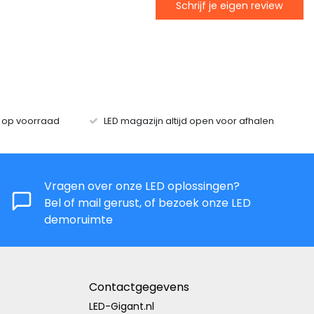
Schrijf je eigen review
s op voorraad
LED magazijn altijd open voor afhalen
Vragen over onze LED oplossingen?
Bel of mail gerust, of bezoek onze LED
demoruimte
Contactgegevens
LED-Gigant.nl