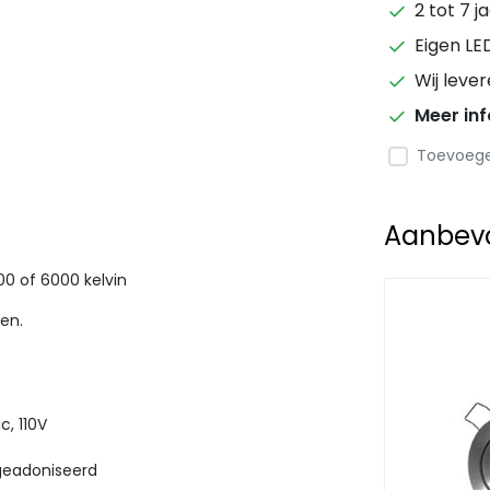
2 tot 7 j
Eigen LE
Wij leve
Meer in
Toevoegen
Aanbevol
00 of 6000 kelvin
ten.
c, 110V
geadoniseerd