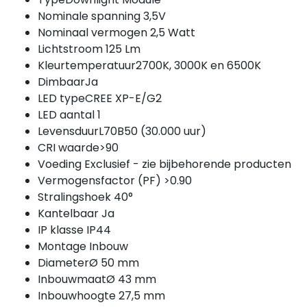
Nominale spanning 3,5V
Nominaal vermogen 2,5 Watt
Lichtstroom 125 Lm
Kleurtemperatuur2700K, 3000K en 6500K
DimbaarJa
LED typeCREE XP-E/G2
LED aantal 1
LevensduurL70B50 (30.000 uur)
CRI waarde>90
Voeding Exclusief - zie bijbehorende producten
Vermogensfactor (PF) >0.90
Stralingshoek 40°
Kantelbaar Ja
IP klasse IP44
Montage Inbouw
DiameterØ 50 mm
InbouwmaatØ 43 mm
Inbouwhoogte 27,5 mm