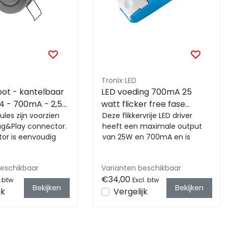
Tronix LED
pot - kantelbaar
LED voeding 700mA 25
44 - 700mA - 2,5
watt flicker free fase
les zijn voorzien
afsnijding - IP20
Deze flikkervrije LED driver
ug&Play connector.
heeft een maximale output
or is eenvoudig
van 25W en 700mA en is
iten op een module-
uitermate goed geschikt voor
gebruik bij v...
beschikbaar
Varianten beschikbaar
€34,00
. btw
Excl. btw
Bekijken
Bekijken
jk
Vergelijk