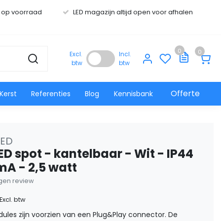
s op voorraad
LED magazijn altijd open voor afhalen
0
0
Excl.
Incl.
btw
btw
Offerte
Kerst
Referenties
Blog
Kennisbank
LED
ED spot - kantelbaar - Wit - IP44
mA - 2,5 watt
eigen review
Excl. btw
ules zijn voorzien van een Plug&Play connector. De