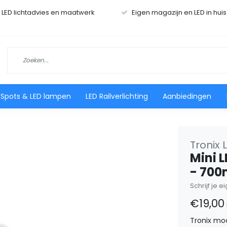
r LED lichtadvies en maatwerk
Eigen magazijn en LED in hui
 Spots & LED lampen
LED Railverlichting
Aanbiedingen
Tronix 
Mini L
- 700
Schrijf je 
€19,00
Tronix mod