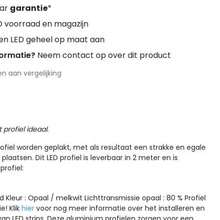
aar
garantie
*
D voorraad en magazijn
ren LED geheel op maat aan
formatie?
Neem contact op over dit product
 aan vergelijking
profiel ideaal.
rofiel worden geplakt, met als resultaat een strakke en egale
l plaatsen. Dit LED profiel is leverbaar in
2 meter
en is
rofiel:
leur : Opaal / melkwit Lichttransmissie opaal : 80 % Profiel
e! Klik
hier
voor nog meer informatie over het installeren en
 van LED strips. Deze aluminium profielen zorgen voor een