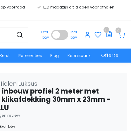
s op voorraad
LED magazijn altijd open voor afhalen
0
0
Excl.
Incl.
btw
btw
Offerte
Kerst
Referenties
Blog
Kennisbank
fielen Luksus
L inbouw profiel 2 meter met
 klikafdekking 30mm x 23mm -
ALU
eigen review
Excl. btw