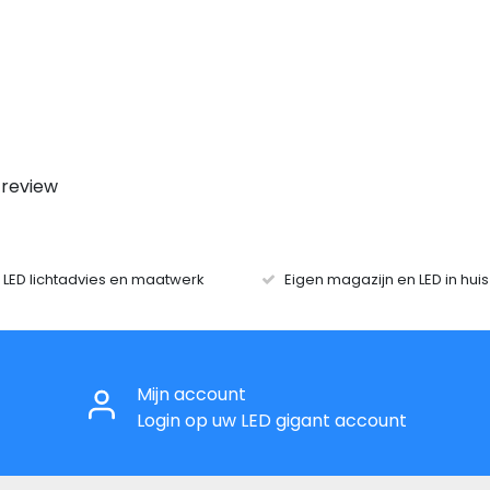
 review
r LED lichtadvies en maatwerk
Eigen magazijn en LED in hui
Mijn account
Login op uw LED gigant account