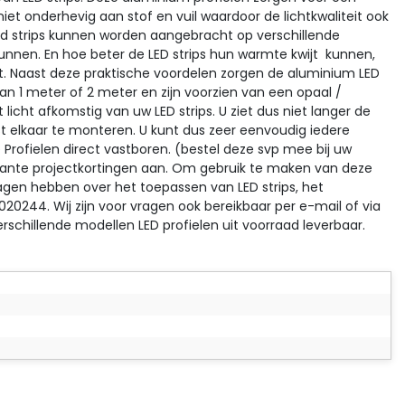
niet onderhevig aan stof en vuil waardoor de lichtkwaliteit ook
 Led strips kunnen worden aangebracht op verschillende
unnen. En hoe beter de LED strips hun warmte kwijt kunnen,
ijt. Naast deze praktische voordelen zorgen de aluminium LED
es van 1 meter of 2 meter en zijn voorzien van een opaal /
licht afkomstig van uw LED strips. U ziet dus niet langer de
st elkaar te monteren. U kunt dus zeer eenvoudig iedere
rofielen direct vastboren. (bestel deze svp mee bij uw
essante projectkortingen aan. Om gebruik te maken van deze
gen hebben over het toepassen van LED strips, het
020244
. Wij zijn voor vragen ook bereikbaar per e-mail of via
schillende modellen LED profielen uit voorraad leverbaar.