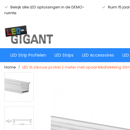
Bekijk alle LED oplossingen in de DEMO-
Ruim 15 jaa
ruimte
LED Strip Profielen
LED Strips
LED Accessoires
LED
Home
LED XL inbouw profiel 2 meter met opaal klikafdekking 3