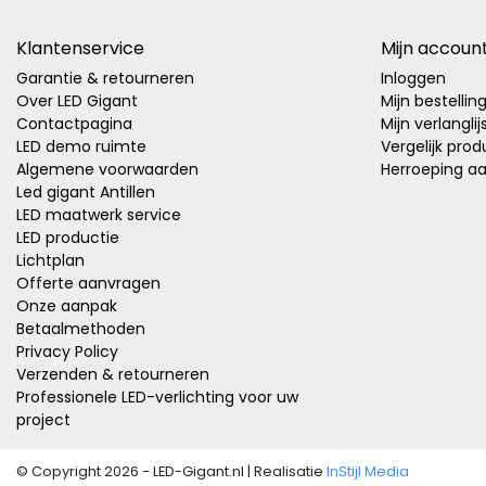
Klantenservice
Mijn accoun
Garantie & retourneren
Inloggen
Over LED Gigant
Mijn bestellin
Contactpagina
Mijn verlanglij
LED demo ruimte
Vergelijk pro
Algemene voorwaarden
Herroeping a
Led gigant Antillen
LED maatwerk service
LED productie
Lichtplan
Offerte aanvragen
Onze aanpak
Betaalmethoden
Privacy Policy
Verzenden & retourneren
Professionele LED-verlichting voor uw
project
© Copyright 2026 - LED-Gigant.nl | Realisatie
InStijl Media