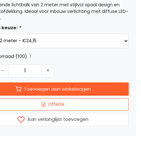
ende lichtbalk van 2 meter met stijlvol opaal design en
kafdekking. Ideaal voor inbouw verlichting met diffuse LED-
.
 keuze:
*
1
rraad (100)
-
+
Toevoegen aan winkelwagen
Offerte
Aan verlanglijst toevoegen