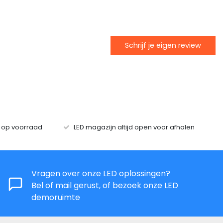
Schrijf je eigen review
s op voorraad
LED magazijn altijd open voor afhalen
Vragen over onze LED oplossingen?
Bel of mail gerust, of bezoek onze LED
demoruimte