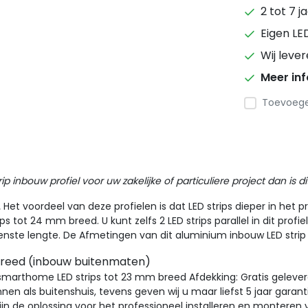
2 tot 7 j
Eigen LE
Wij leve
Meer in
Toevoegen
inbouw profiel voor uw zakelijke of particuliere project dan is dit 
.
Het voordeel van deze profielen is dat LED strips dieper in het p
rips tot 24 mm breed. U kunt zelfs 2 LED strips parallel in dit profie
ste lengte. De Afmetingen van dit aluminium inbouw LED strip p
reed (inbouw buitenmaten)
marthome LED strips tot 23 mm breed Afdekking: Gratis geleverd K
nen als buitenshuis, tevens geven wij u maar liefst 5 jaar garanti
zijn de oplossing voor het professioneel installeren en monteren