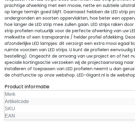
prachtige afwerking met een mooie, nette en subtiele uitstrali
op lange termijn goed blijft. Daarnaast hebben de LED strip p
ondergronden en soorten oppervlakten, hoe beter een oppervla
hoe langer de LED strip mee zullen gaan. LED strips raken doo
strip profielen natuurlijk voor de perfecte afwerking van uw LED 
melkwitte of een transparante / helder profiel afdekking. Deze
afzonderlijke LED lampjes: dit verzorgt een extra mooi egaal 
ruimte voorzien van LED strips. U kunt de profielen eenvoud
bestelling). Ongeacht de omvang van uw project en of het nu 
speciale kortingsactie verzoeken wij de projectaanvraag naar
installeren of toepassen van LED profielen neemt u dan ge
de chatfunctie op onze webshop. LED-Gigant.nl is de webshop 
Product informatie
Merk
Artikelcode
SKU
EAN