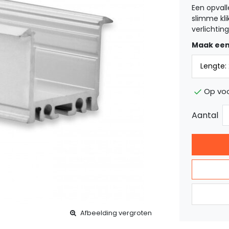
Een opvall
slimme kli
verlichting
Maak een
Op voo
Aantal
Afbeelding vergroten