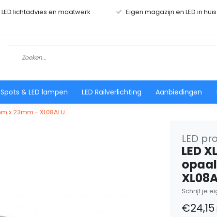
r LED lichtadvies en maatwerk
Eigen magazijn en LED in hui
 Spots & LED lampen
LED Railverlichting
Aanbiedingen
0mm x 23mm - XL08ALU
LED pro
LED X
opaal
XL08
Schrijf je 
€24,15