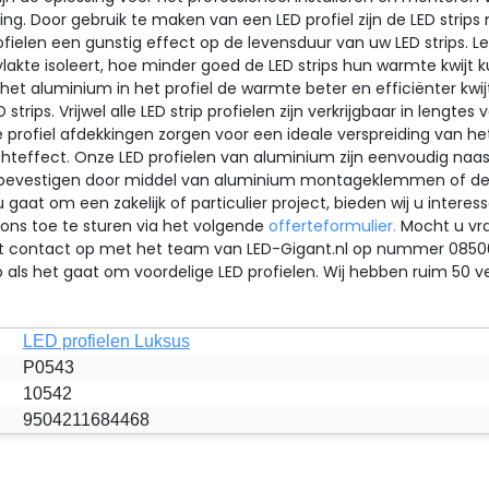
ng. Door gebruik te maken van een LED profiel zijn de LED strips 
rofielen een gunstig effect op de levensduur van uw LED strips.
kte isoleert, hoe minder goed de LED strips hun warmte kwijt k
r het aluminium in het profiel de warmte beter en efficiënter kw
strips. Vrijwel alle LED strip profielen zijn verkrijgbaar in lengt
 profiel afdekkingen zorgen voor een ideale verspreiding van het 
lichteffect. Onze LED profielen van aluminium zijn eenvoudig naa
ig bevestigen door middel van aluminium montageklemmen of de P
gaat om een zakelijk of particulier project, bieden wij u inter
 ons toe te sturen via het volgende
offerteformulier.
Mocht u vra
rust contact op met het team van LED-Gigant.nl op nummer
0850
als het gaat om voordelige LED profielen. Wij hebben ruim 50 ver
LED profielen Luksus
P0543
10542
9504211684468