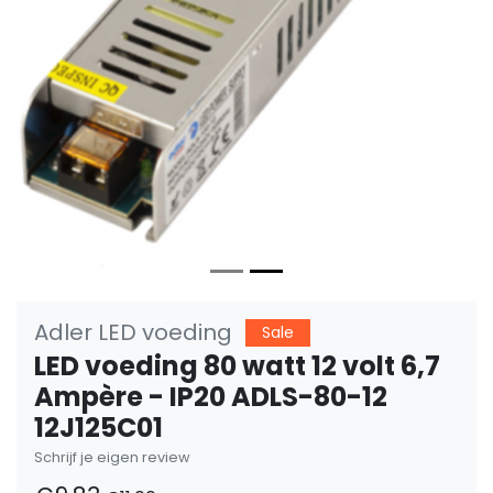
Vorige
Volge
Adler LED voeding
Sale
LED voeding 80 watt 12 volt 6,7
Ampère - IP20 ADLS-80-12
12J125C01
Schrijf je eigen review