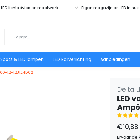
r LED lichtadvies en maatwerk
Eigen magazijn en LED in hui
 Spots & LED lampen
LED Railverlichting
Aanbiedingen
100-12-12J124D02
Delta L
LED v
Ampèr
€10,88
Ervaar de