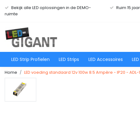
Bekijk alle LED oplossingen in de DEMO-
Ruim 15 jaa
ruimte
LED Strip Profielen
LED Strips
LED Accessoires
LED
Home
LED voeding standaard 12v 100w 8.5 Ampère - IP20 - ADL-