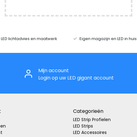
r LED lichtadvies en maatwerk
Eigen magazijn en LED in hui
Mijn account
Login op uw LED gigant account
t
Categorieën
LED Strip Profielen
gen
LED Strips
st
LED Accessoires