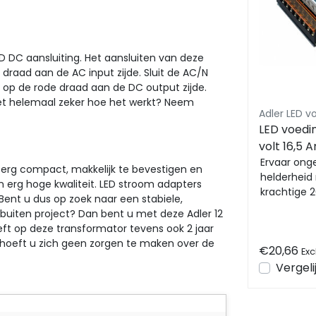
 DC aansluiting. Het aansluiten van deze
 draad aan de AC input zijde. Sluit de AC/N
n op de rode draad aan de DC output zijde.
Niet helemaal zeker hoe het werkt? Neem
GLP LED drivers
Adler LED v
SLIM LED voeding 75 watt 12
LED voedin
olt
volt 5,25 Ampère – IP20 –
volt 16,5 
are
compact - GTPC-75-12-S
Compacte LED voeding 75
Ervaar on
n erg compact, makkelijk te bevestigen en
watt 12 volt voor binnen
helderheid
n erg hoge kwaliteit. LED stroom adapters
gebruik. Deze NIET dimbare LED
krachtige 
ent u dus op zoek naar een stabiele,
elke
voeding is ideaal voor
Hoogwaardi
buiten project? Dan bent u met deze Adler 12
installatie waarb...
briljante en
eeft op deze transformator tevens ook 2 jaar
 hoeft u zich geen zorgen te maken over de
€24,79
€20,66
Excl. btw
Exc
Bekijken
Vergelijk
Vergeli
en