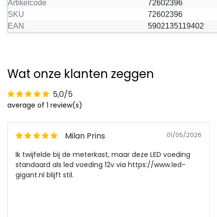
Artikelcode
72602396
SKU
72602396
EAN
5902135119402
Wat onze klanten zeggen
5,0/5
average of 1 review(s)
Milan Prins
01/05/2026
Ik twijfelde bij de meterkast, maar deze LED voeding
standaard als led voeding 12v via https://www.led-
gigant.nl blijft stil.