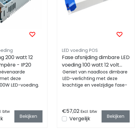
oeding
LED voeding POS
g 200 watt 12
Fase afsnijding dimbare LED
Ampère - IP20
voeding 100 watt 12 volt
geëvenaarde
8,30 ampere - IP20
Geniet van naadloos dimbare
 met deze
LED-verlichting met deze
FTPC100V12-D
200W LED-voeding.
krachtige en veelzijdige fase-
ge kwaliteit voor
afsnijding dimbare LED-
 energie-ef...
voeding van 10...
€57,02
l. btw
Excl. btw
Bekijken
Bekijken
jk
Vergelijk