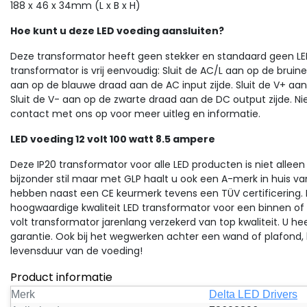
188 x 46 x 34mm (L x B x H)
Hoe kunt u deze LED voeding aansluiten?
Deze transformator heeft geen stekker en standaard geen LED
transformator is vrij eenvoudig: Sluit de AC/L aan op de bruine
Sale
aan op de blauwe draad aan de AC input zijde. Sluit de V+ aa
Sluit de V- aan op de zwarte draad aan de DC output zijde. 
D voeding POS
LED voeding POS
contact met ons op voor meer uitleg en informatie.
se afsnijding Dimbare
Fase afsnijding Dimbare
LED voeding 12 volt 100 watt 8.5 ampere
D voeding 100 watt 12 volt
LED voeding 75 watt 12 v
33 ampere - IP20
aar de flexibiliteit van
6,25 ampere - IP20
Geniet van naadloos dimb
Deze IP20 transformator voor alle LED producten is niet allee
adloos dimbare LED-
LED-verlichting met deze
PC100V12-D
FTPC75V12-D
bijzonder stil maar met GLP haalt u ook een A-merk in huis va
rlichting met deze krachtige
krachtige 75W 12V dimbare
hebben naast een CE keurmerk tevens een TÜV certificering. B
 compacte 100W fase-
LED-voeding. Perfect voor 
hoogwaardige kwaliteit LED transformator voor een binnen of 
nijdingvoeding....
ruimte, ge...
volt transformator jarenlang verzekerd van top kwaliteit. U h
garantie. Ook bij het wegwerken achter een wand of plafond,
7,02
€33,01
Excl. btw
levensduur van de voeding!
Bekijken
Vergelijk
€49,55
Excl. btw
Bekijk
Vergelijk
Product informatie
Merk
Delta LED Drivers