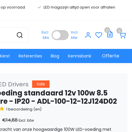
s op voorraad
LED magazijn altijd open voor afhalen
0
0
Excl.
Incl.
btw
btw
Offerte
Kerst
Referenties
Blog
Kennisbank
ED Drivers
Sale
oeding standaard 12v 100w 8.5
e - IP20 - ADL-100-12-12J124D02
1 beoordeling (en)
€14,88
Excl. btw
 kracht van onze hoogwaardige 100W LED-voeding met