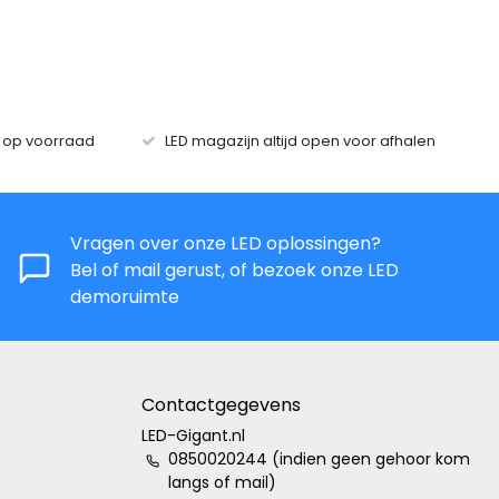
s op voorraad
LED magazijn altijd open voor afhalen
Vragen over onze LED oplossingen?
Bel of mail gerust, of bezoek onze LED
demoruimte
Contactgegevens
LED-Gigant.nl
0850020244 (indien geen gehoor kom
langs of mail)