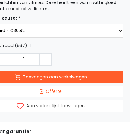
erlichten van vitrines. Deze heeft een warm witte gloed
mte mooi zal verlichten.
 keuze:
*
1
orraad (997)
-
+
Toevoegen aan winkelwagen
Offerte
Aan verlanglijst toevoegen
aar
garantie
*