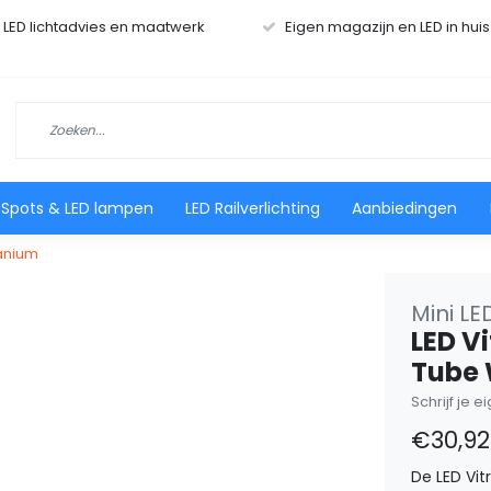
r LED lichtadvies en maatwerk
Eigen magazijn en LED in hui
 Spots & LED lampen
LED Railverlichting
Aanbiedingen
tanium
Mini LE
LED V
Tube 
Schrijf je 
€30,92
De LED Vitr