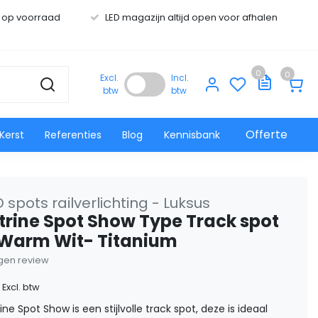
s op voorraad
LED magazijn altijd open voor afhalen
0
0
Excl.
Incl.
btw
btw
Offerte
Kerst
Referenties
Blog
Kennisbank
D spots railverlichting - Luksus
itrine Spot Show Type Track spot
Warm Wit- Titanium
eigen review
Excl. btw
ine Spot Show is een stijlvolle track spot, deze is ideaal