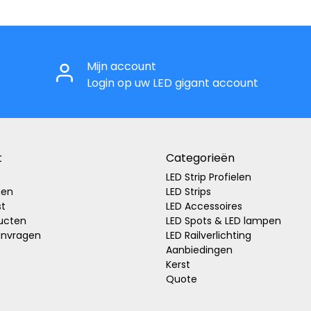
Mijn account
Login op uw LED gigant account
t
Categorieën
LED Strip Profielen
gen
LED Strips
st
LED Accessoires
ducten
LED Spots & LED lampen
anvragen
LED Railverlichting
Aanbiedingen
Kerst
Quote