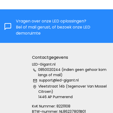
Vragen over onze LED oplossingen?
Bel of mail gerust, of bezoek onze LED
demoruimte
Contactgegevens
LED-Gigant.nl
0850020244 (indien geen gehoor kom
langs of mail)
support@led-gigant.nl
Vleetstraat 14b (tegenover Van Mossel
Citroen)
1446 AP Purmerend
KvK Nummer: 82211108
BTW-nummer: NL862378011B01