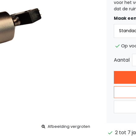
voor het v
dat de rui
Maak een
Op vo
Aantal
Afbeelding vergroten
2 tot 7 j