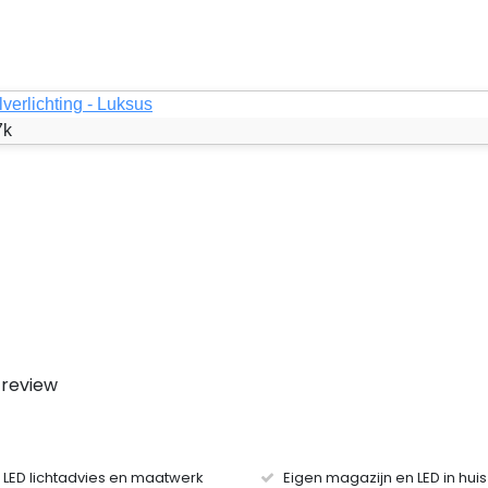
lverlichting - Luksus
7k
 review
r LED lichtadvies en maatwerk
Eigen magazijn en LED in hui