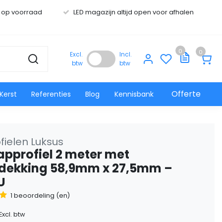
s op voorraad
LED magazijn altijd open voor afhalen
0
0
Excl.
Incl.
btw
btw
Offerte
Kerst
Referenties
Blog
Kennisbank
fielen Luksus
rapprofiel 2 meter met
fdekking 58,9mm x 27,5mm –
U
1 beoordeling (en)
Excl. btw