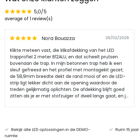
5,0/5
average of 1 review(s)
Nora Bouazza
26/02/2026
Klikte meteen vast, die klikafdekking van het LED
trapprofiel 2 meter B12ALU, en dat scheelt prutsen
bovenaan de trap. In mijn betonnen trap heb ik een
sleuf gefreesd en het profiel met montagekit gezet;
de 58,9mm breedte dekt de rand mooi af en de LED-
strip ligt lekker dicht aan de opening waardoor de
treden gelijkmatig oplichten. De afdekking blijft goed
zitten als je er met stofzuiger of dweil langs gaat, en je
ziet de afzonderlijke ledjes bijna niet meer vanopzij. In
de avond merk ik vooral dat je voeten sneller ‘zien’
waar je loopt, en na een paar weken dagelijks gebruik
geen speling of gerammel gehoord.
Bekijk alle LED oplossingen in de DEMO-
Ruim 15 jaa
ruimte