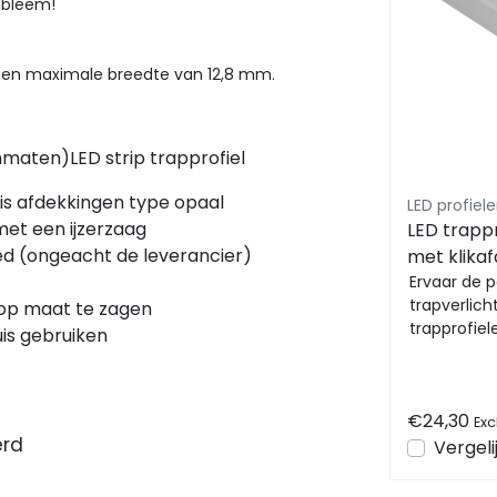
robleem!
met een maximale breedte van 12,8 mm.
Sale
maten)LED strip trapprofiel
tis afdekkingen type opaal
COB LED strips Luksus
LED profiel
met een ijzerzaag
rip
COB LED strip 24 volt
LED trappr
eed (ongeacht de leverancier)
0LM
amber warm wit 9W
met klika
0
ij
1020LM 480LED p/m IP20
Geniet van de warmste
x 14,1mm 
Ervaar de 
aankleding met deze amber
trapverlic
g op maat te zagen
2200K - 5 meter
warme 2200K COB LED strip!
trapprofiele
uis gebruiken
Met een ultieme
combineert 
lichtopbrengst van 1020LM, cr...
elegantie, ..
€44,82
€24,30
Exc
erd
€66,07
Vergeli
Excl. btw
en
Bekijken
Vergelijk