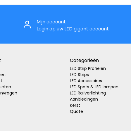
Mijn account
Login op uw LED gigant account
t
Categorieën
LED Strip Profielen
gen
LED Strips
st
LED Accessoires
ducten
LED Spots & LED lampen
anvragen
LED Railverlichting
Aanbiedingen
Kerst
Quote