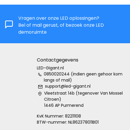
Vragen over onze LED oplossingen?
Bel of mail gerust, of bezoek onze LED
demoruimte
Contactgegevens
LED-Gigant.nl
0850020244 (indien geen gehoor kom
langs of mail)
support@led-gigant.nl
Vleetstraat 14b (tegenover Van Mossel
Citroen)
1446 AP Purmerend
KvK Nummer: 82211108
BTW-nummer: NL862378011B01