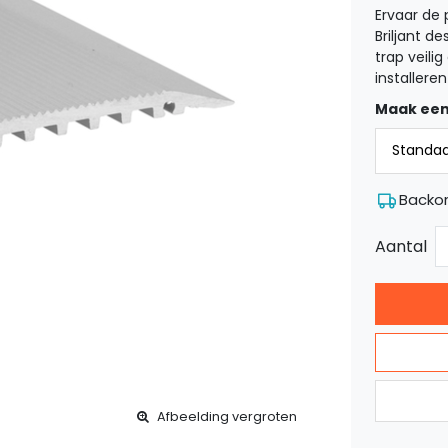
Ervaar de 
Briljant d
trap veili
installere
Maak een
Backo
Aantal
Afbeelding vergroten