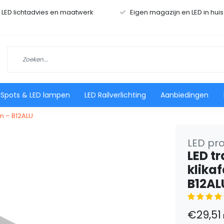
r LED lichtadvies en maatwerk
Eigen magazijn en LED in hui
 Spots & LED lampen
LED Railverlichting
Aanbiedingen
m – B12ALU
LED pro
LED t
klika
B12AL
€29,51