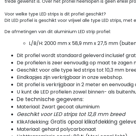
trede gewenst is. Over het profiel heenlopen is geen enkel p
Voor welke type LED strips is dit profiel geschikt?
Dit LED profiel is geschikt voor vrijwel alle type LED strips, 
De afmetingen van dit aluminium LED strip profiel:
Sale
L/B/H: 2000 mm x 58,9 mm x 27,5 mm (buiten
Dit profiel wordt standaard geleverd inclusief gra
 LED strips Luksus
COB LED strips Luksus
De profielen is zeer eenvoudig op maat te zagen 
B 5mm LED strip 24 volt
Vrij knipbare COB LED st
Geschikt voor alle type led strips tot 10,3 mm br
tra warm wit 5W 850LM
extra warm wit 12W 120
Eindkapjes zijn verkrijgbaar in onze webshop.
4 LED p/m IP20 2700K -
tra dunne 5mm smalle
528LED p/m 24VDC IP2
Verrijk je interieur met de vr
chtlijn met extra warmwit
knipbare en op elk punt
Dit profiel is verkrijgbaar in 2 meter en eenvoudi
meter
2700K – 10 meter
ht voor gezellige sfeer. 384
soldeerbare COB LED strip!
U kunt de LED profielen zowel binnen- als buitenh
D's p/m voor 100% egaal
Badbrekend warm wit licht
De technische gegevens:
ht. Krac...
(2700K), e...
Materiaal: Zwart gecoat aluminium
Geschikt voor LED strips tot 12,8 mm breed
0,99
€78,47
Excl. btw
Bekijken
Gratis opaal klikafdekking gelev
KlikAfdekking:
Vergelijk
€82,60
Excl. btw
Bekijk
Materiaal: gehard polycarbonaat
Vergelijk