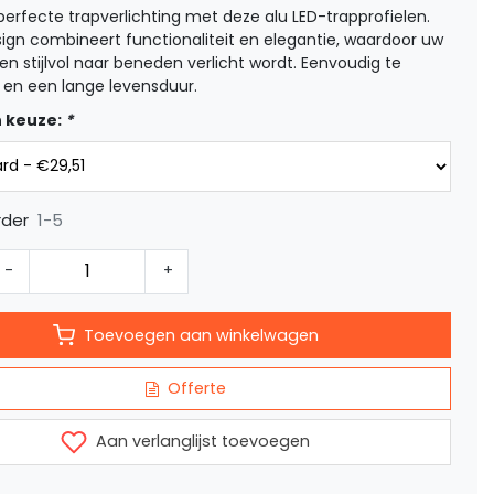
perfecte trapverlichting met deze alu LED-trapprofielen.
esign combineert functionaliteit en elegantie, waardoor uw
g en stijlvol naar beneden verlicht wordt. Eenvoudig te
n en een lange levensduur.
 keuze:
*
1-5
rder
-
+
Toevoegen aan winkelwagen
Offerte
Aan verlanglijst toevoegen