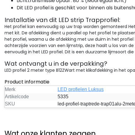
Lichttransmissie opaal : 80 % (Mooi egaal licht)
Dit LED profiel is geschikt voor binnen als buitensh
Installatie van dit LED strip Trapprofiel:
Het profiel kan eenvoudig op uw trap worden gemonteerd Het
met kit. De afdekking dient u parallel op het profiel te plaatse
het profiel, waarna u de afdekking met uw duim in het profiel kli
achterzijde voorzien van een lijmstrip, deze haalt u los van de 
eenvoudig in het LED profiel. Dit is een duurzame lijmsoort d
Wat ontvangt u in de verpakking?
LED profiel 2 meter type B12ZWart met klikafdekking in het opa
Product informatie
Merk
LED profielen Luksus
Artikelcode
5335
SKU
led-profiel-traptrede-trap01alu-2met
Wat onze klanten zeggen