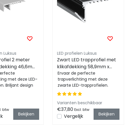
Ein
en Luksus
LED profielen Luksus
ofiel 2 meter
Zwart LED trapprofiel met
fdekking 46,6mm
klikafdekking 58,9mm x
– M10ALU
perfecte
27,5mm – B12ZWART
Ervaar de perfecte
hting met deze LED-
trapverlichting met deze
n. Briljant design
zwarte LED-trapprofielen.
functionaliteit en
Briljant design combineert
.
functionaliteit en eleg...
Varianten beschikbaar
€37,80
l. btw
Excl. btw
Bekijken
Bekijken
jk
Vergelijk