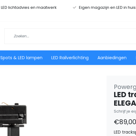
r LED lichtadvies en maatwerk
Eigen magazijn en LED in hui
 Spots & LED lampen
LED Railverlichting
Aanbiedingen
Powerge
LED t
ELEG
Schrijf je 
€89,0
LED tracks