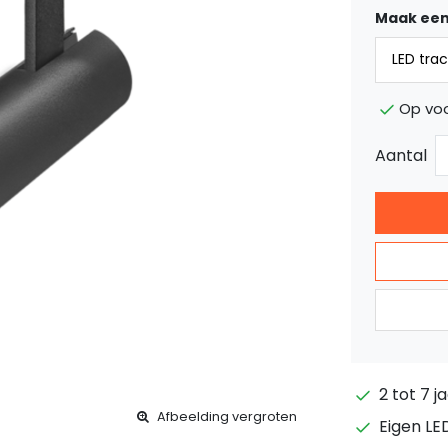
Maak een
Op voo
Aantal
2 tot 7 j
Afbeelding vergroten
Eigen LE