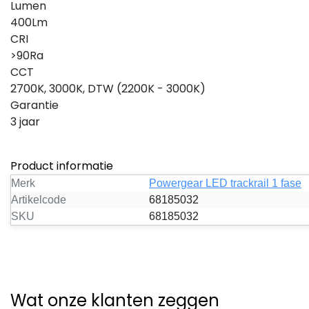
Lumen
400Lm
CRI
>90Ra
Powergear LED trackrail 1 fa
CCT
1-fase track rail - 2 met
2700K, 3000K, DTW (2200K - 3000K)
zwart
Garantie
2 meter 1-FASE RAIL in het w
3 jaar
of zwart. Powergear 1-Fase
Rail. Ideaal voor woning of
kantooromgeving waarbij 1
Product informatie
fase L...
Varianten beschikbaar
Merk
Powergear LED trackrail 1 fase
€38,95
Excl. btw
Artikelcode
68185032
Bekijk
Vergelijk
SKU
68185032
Wat onze klanten zeggen