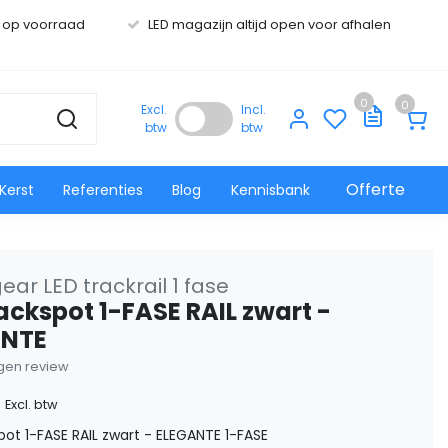
s op voorraad
LED magazijn altijd open voor afhalen
0
0
Excl.
Incl.
btw
btw
Offerte
Kerst
Referenties
Blog
Kennisbank
ar LED trackrail 1 fase
rackspot 1-FASE RAIL zwart -
ANTE
eigen review
0
Excl. btw
pot 1-FASE RAIL zwart - ELEGANTE 1-FASE