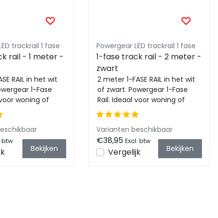
ED trackrail 1 fase
Powergear LED trackrail 1 fase
k rail - 1 meter -
1-fase track rail - 2 meter -
zwart
SE RAIL in het wit
2 meter 1-FASE RAIL in het wit
owergear 1-Fase
of zwart. Powergear 1-Fase
l voor woning of
Rail. Ideaal voor woning of
eving waarbij 1
kantooromgeving waarbij 1
fase L...
beschikbaar
Varianten beschikbaar
€38,95
. btw
Excl. btw
Bekijken
Bekijken
jk
Vergelijk