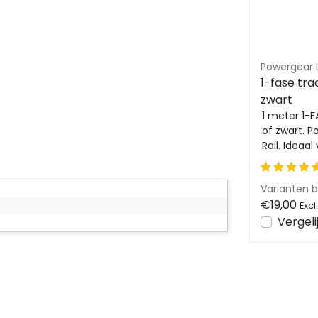
se
Powergear LED trackrail 1 fase
Powergear L
er -
1-fase track rail - 3 meter -
1-fase trac
zwart
zwart
it
3 meter 1-FASE RAIL in het wit
1 meter 1-FA
of zwart. Powergear 1-Fase
of zwart. P
Rail. Ideaal voor woning of
Rail. Ideaa
kantooromgeving waarbij 1
kantooromg
fase L...
fase L...
Varianten beschikbaar
Varianten 
€59,00
€19,00
Excl. btw
Excl
en
Bekijken
Vergelijk
Vergeli