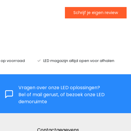
Schrijf je eigen review
s op voorraad
LED magazijn altijd open voor afhalen
Vragen over onze LED oplossingen?
Bel of mail gerust, of bezoek onze LED
demoruimte
Contactgegevens