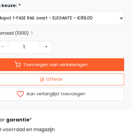
 keuze:
*
1
rraad (1000)
-
+
Toevoegen aan winkelwagen
Offerte
Aan verlanglijst toevoegen
aar
garantie
*
D voorraad en magazijn