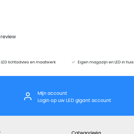
 review
r LED lichtadvies en maatwerk
Eigen magazijn en LED in hui
Mijn account
Login op uw LED gigant account
t
Categorieën