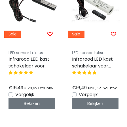
Sale
Sale
LED sensor Luksus
LED sensor Luksus
Infrarood LED kast
Infrarood LED kast
schakelaar voor
schakelaar voor
enkel kleurige LED
enkel kleurige LED
strips - WUN-SO1-IR
strips - WUN-SO1-IR
Zwart
Wit
€16,49
€16,49
€20,62
€20,62
Excl. btw
Excl. btw
Vergelijk
Vergelijk
Bekijken
Bekijken