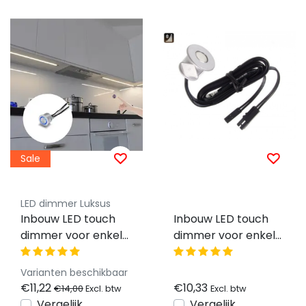
Sale
LED dimmer Luksus
Inbouw LED touch
Inbouw LED touch
dimmer voor enkel
dimmer voor enkel
kleurige LED strips -
kleurige LED strips -
STD008
WDS5 ALU
Varianten beschikbaar
€11,22
€10,33
€14,00
Excl. btw
Excl. btw
Vergelijk
Vergelijk