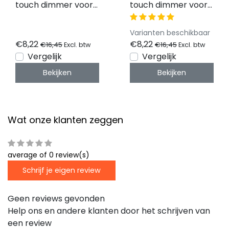
touch dimmer voor
touch dimmer voor
enkel kleurige LED
enkel kleurige LED
strips - STD004A
strips - STD004A
Varianten beschikbaar
WIT
ZWART
€8,22
€8,22
€16,45
€16,45
Excl. btw
Excl. btw
Vergelijk
Vergelijk
Bekijken
Bekijken
Wat onze klanten zeggen
average of 0 review(s)
Schrijf je eigen review
Geen reviews gevonden
Help ons en andere klanten door het schrijven van
een review