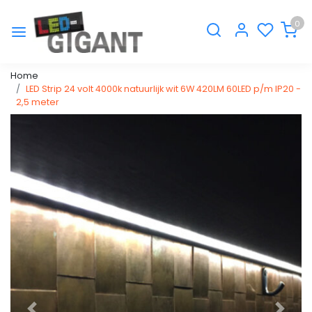
0
Home
LED Strip 24 volt 4000k natuurlijk wit 6W 420LM 60LED p/m IP20 -
2,5 meter