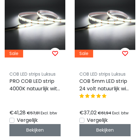
Sale
Sale
COB LED strips Luksus
COB LED strips Luksus
PRO COB LED strip
COB 5mm LED strip
4000K natuurlijk wit
24 volt natuurlijk wit
9W 1020LM 480LED
5W 850LM 384 LED
p/m IP20 24vdc
p/m IP20 4000K – 5
CRI90 - 5 meter
meter
€41,28
€37,02
€57,81
€61,94
Excl. btw
Excl. btw
Vergelijk
Vergelijk
Bekijken
Bekijken