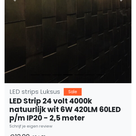
Vorige
Volge
LED strips Luksus
Sale
LED Strip 24 volt 4000k
natuurlijk wit 6W 420LM 60LED
p/m IP20 - 2,5 meter
Schrijf je eigen review