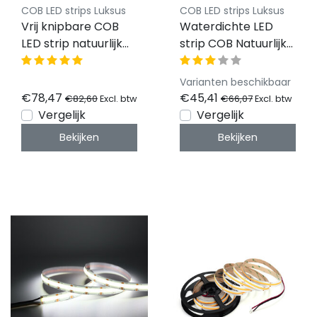
COB LED strips Luksus
COB LED strips Luksus
Vrij knipbare COB
Waterdichte LED
LED strip natuurlijk
strip COB Natuurlijk
wit 12W 1200LM
Wit 4000K - 9W IP68
528LED p/m 12VDC
- 5 meter - 480
Varianten beschikbaar
IP20 4000K – 10
LED's p/m 12V
€78,47
€45,41
€82,60
€66,07
Excl. btw
Excl. btw
meter
Vergelijk
Vergelijk
Bekijken
Bekijken