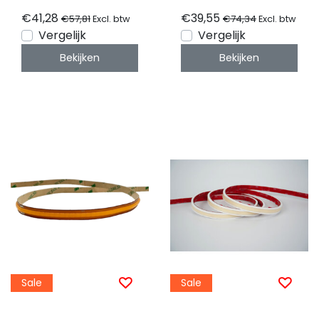
CRI90 - 5 meter
meter
€41,28
€39,55
€57,81
€74,34
Excl. btw
Excl. btw
Vergelijk
Vergelijk
Bekijken
Bekijken
Sale
Sale