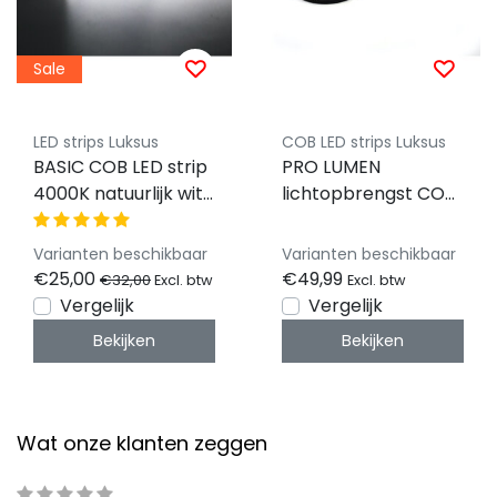
Sale
LED strips Luksus
COB LED strips Luksus
BASIC COB LED strip
PRO LUMEN
4000K natuurlijk wit
lichtopbrengst COB
8W 530LM 320LED
LED strip 4000K
p/m IP20 24vdc
natuurlijk wit 14W
Varianten beschikbaar
Varianten beschikbaar
CRI90 - 5 meter
2500LM 528LED p/m
€25,00
€49,99
€32,00
Excl. btw
Excl. btw
24VDC IP20 - 5
Vergelijk
Vergelijk
meter
Bekijken
Bekijken
Wat onze klanten zeggen