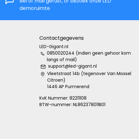
Bel of mail gerust, of bezoek onze LED
demoruimte
Contactgegevens
LED-Gigant.nl
0850020244 (indien geen gehoor kom
langs of mail)
support@led-gigant.nl
Vleetstraat 14b (tegenover Van Mossel
Citroen)
1446 AP Purmerend
KvK Nummer: 82211108
BTW-nummer: NL862378011B01