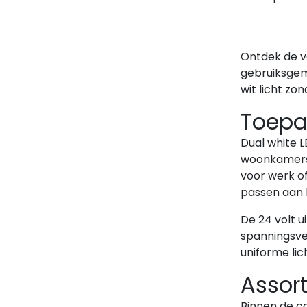
Ontdek de vo
gebruiksgema
wit licht zo
Toepas
Dual white L
woonkamers, 
voor werk of
passen aan 
De 24 volt u
spanningsver
uniforme lic
Assor
Binnen de ca