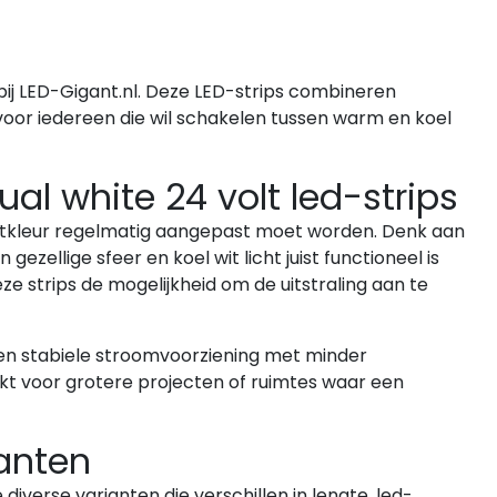
bij LED-Gigant.nl. Deze LED-strips combineren
n voor iedereen die wil schakelen tussen warm en koel
l white 24 volt led-strips
lichtkleur regelmatig aangepast moet worden. Denk aan
ellige sfeer en koel wit licht juist functioneel is
e strips de mogelijkheid om de uitstraling aan te
 een stabiele stroomvoorziening met minder
ikt voor grotere projecten of ruimtes waar een
anten
 diverse varianten die verschillen in lengte, led-