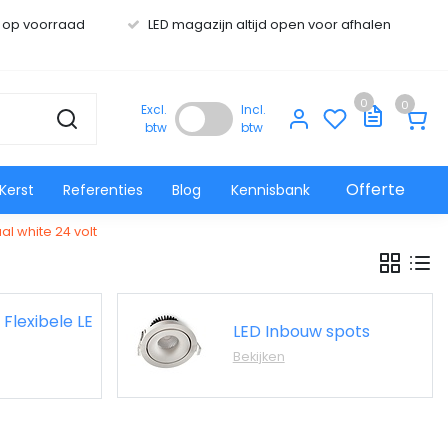
s op voorraad
LED magazijn altijd open voor afhalen
0
0
Excl.
Incl.
btw
btw
Offerte
Kerst
Referenties
Blog
Kennisbank
al white 24 volt
 Flexibele LE
LED Inbouw spots
Bekijken