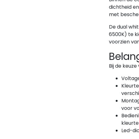
dichtheid en
met bescher
De dual whit
6500K) te ki
voorzien va
Belang
Bij de keuze
Voltage
Kleurte
verschi
Montag
voor vo
Bedien
kleurte
Led-dic