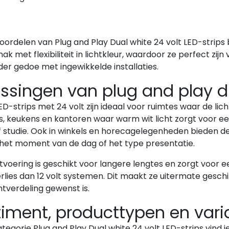
ordelen van Plug and Play Dual white 24 volt LED-strips 
k met flexibiliteit in lichtkleur, waardoor ze perfect zij
nder gedoe met ingewikkelde installaties.
singen van plug and play dua
ED-strips met 24 volt zijn ideaal voor ruimtes waar de 
keukens en kantoren waar warm wit licht zorgt voor een gez
 studie. Ook in winkels en horecagelegenheden bieden dez
het moment van de dag of het type presentatie.
itvoering is geschikt voor langere lengtes en zorgt voor
lies dan 12 volt systemen. Dit maakt ze uitermate gesch
htverdeling gewenst is.
timent, producttypen en vari
tegorie Plug and Play Dual white 24 volt LED-strips vind je