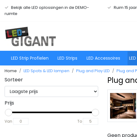
Bekijk alle LED oplossingen in de DEMO-
Ruim 15 jaa
ruimte
LED Strip Profielen
LED Strips
LED Accessoires
LED
Home
LED Spots & LED lampen
Plug and Play LED
Plug and P
Plug and
Sorteer
Plug and Play LED
Prijs
Bekijken
Van
To
Geen produ