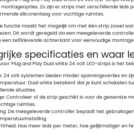
 montageopties. Zo zijn er strips met verschillende leds p
mende siliconenlaag voor vochtige ruimtes.
e functie maakt het mogelijk om met één strip zowel warm
ezen. Dit wordt geregeld via een meegeleverde controller 
n een zelfklevende achterkant voor eenvoudige montage
rijke specificaties en waar le
 voor Plug and Play Dual white 24 volt LED-strips is het be
: 24 volt systemen bieden minder spanningsverlies en zijn
mperatuur: Dual white betekent dat je kunt schakelen tusse
llende situaties.
e: Controleer of de strip geschikt is voor de gewenste 
chtige ruimtes.
ing: De meegeleverde controller bepaalt het gebruiksg
mperatuurinstelling.
htheid: Hoe meer leds per meter, hoe gelijkmatiger en fell