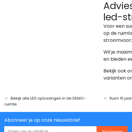
Advies
led-st
Voor een suc
op de ruimte
stroomvoorz
Wil je maxima
en bieden ee
Bekijk ook o
varianten o
Bekijk alle LED oplossingen in de DEMO-
Ruim 15 jaa
ruimte
Abonneer je op onze nieuwsbrief
Abonneer