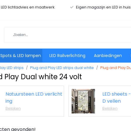
r LED lichtadvies en maatwerk
Eigen magazijn en LED in hui
 Spots & LED lampen
LED Railverlichting
Aanbiedingen
lay LED strips
Plug and Play LED strips dual white
Plug and Play Du
 Play Dual white 24 volt
Natuursteen LED verlicht
LED sheets -
ing
D vellen
Bekijken
Bekijken
cten gevonden!