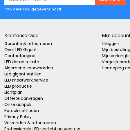
* Wij delen uw gegevens nooit
Klantenservice
Mijn accoun
Garantie & retourneren
Inloggen
Over LED Gigant
Mijn bestellin
Contactpagina
Mijn verlanglij
LED demo ruimte
Vergelijk pro
Algemene voorwaarden
Herroeping a
Led gigant Antillen
LED maatwerk service
LED productie
Lichtplan
Offerte aanvragen
Onze aanpak
Betaalmethoden
Privacy Policy
Verzenden & retourneren
Professionele LED-verlichting voor uw