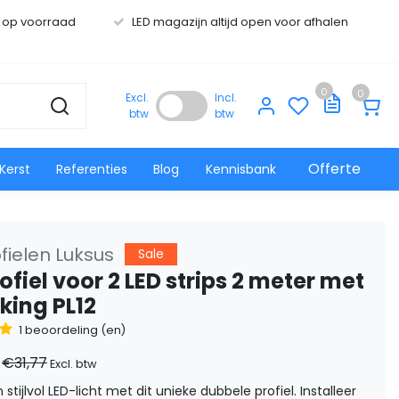
s op voorraad
LED magazijn altijd open voor afhalen
0
0
Excl.
Incl.
btw
btw
Offerte
Kerst
Referenties
Blog
Kennisbank
fielen Luksus
Sale
ofiel voor 2 LED strips 2 meter met
king PL12
1 beoordeling (en)
€31,77
Excl. btw
stijlvol LED-licht met dit unieke dubbele profiel. Installeer