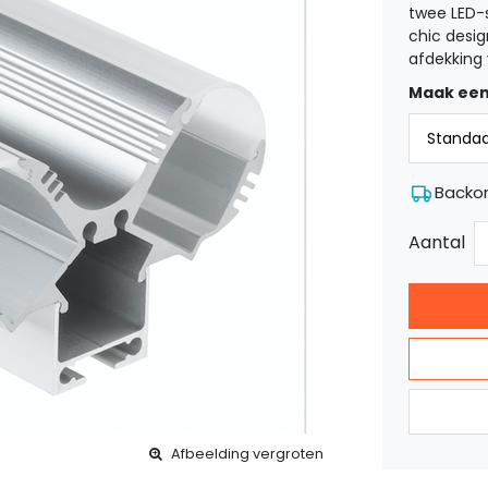
twee LED-s
chic desig
afdekking 
Maak een
Backo
Aantal
Afbeelding vergroten