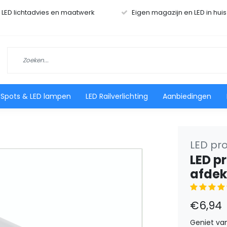
r LED lichtadvies en maatwerk
Eigen magazijn en LED in hui
 Spots & LED lampen
LED Railverlichting
Aanbiedingen
LED pro
LED pr
afdek
€6,94
Geniet van 