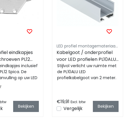
LED profiel montagemateriaal - Luksus
ofiel eindkapjes
Kabelgoot / onderprofiel
schroeven PL12
voor LED profielen PL10ALU
 eindkapjes inclusief
- 2 meter - Montageprofiel
Stijlvol verlicht uw ruimte met
L12 Spica. De
de PL10ALU LED
anvulling op uw LED
profielkabelgoot van 2 meter.
ct! Professionele
Dit aluminium profiel biedt
een elegante op...
€19,91
 btw
Excl. btw
Bekijken
Bekijken
jk
Vergelijk