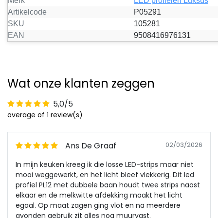
Merk
LED profielen Luksus
Artikelcode
P05291
SKU
105281
EAN
9508416976131
Wat onze klanten zeggen
5,0/5
average of 1 review(s)
Ans De Graaf
02/03/2026
In mijn keuken kreeg ik die losse LED-strips maar niet
mooi weggewerkt, en het licht bleef vlekkerig. Dit led
profiel PL12 met dubbele baan houdt twee strips naast
elkaar en de melkwitte afdekking maakt het licht
egaal. Op maat zagen ging vlot en na meerdere
avonden gebruik zit alles nog muurvast.