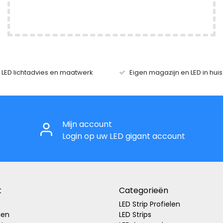
r LED lichtadvies en maatwerk
Eigen magazijn en LED in hui
Mijn account
Login op uw LED gigant account
t
Categorieën
LED Strip Profielen
gen
LED Strips