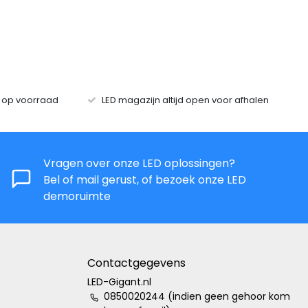
s op voorraad
LED magazijn altijd open voor afhalen
Vragen over onze LED oplossingen?
Bel of mail gerust, of bezoek onze LED
demoruimte
Contactgegevens
LED-Gigant.nl
0850020244 (indien geen gehoor kom