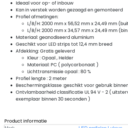
Ideaal voor op- of inbouw
Kan in verstek worden gezaagd en gemonteerd
Profiel afmetingen:
L/B/H: 2000 mm x 56,52 mm x 24,49 mm (bu
L/B/H: 2000 mm x 34,57 mm x 24,49 mm (bi
Materiaal: geanodiseerd aluminium
Geschikt voor LED strips tot 12,4 mm breed
Afdekking: Gratis geleverd
Kabelgoot / onderprofie
Kleur : Opaal , Helder
voor LED profielen PL10
Materiaal: PC ( polycarbonaat )
- 2 meter - Montageprof
Stijlvol verlicht uw ruimte 
Lichttransmissie opaal : 80 %
de PL10ALU LED
profielkabelgoot van 2 met
Profiel lengte : 2 meter
Dit aluminium profiel biedt
Beschermingsklasse :geschikt voor gebruik binnens
een elegante op...
Ontvlambaarheid classificatie UL 94 V - 2 ( uitst
exemplaar binnen 30 seconden )
€19,91
Excl. btw
Bekijk
Vergelijk
Product informatie