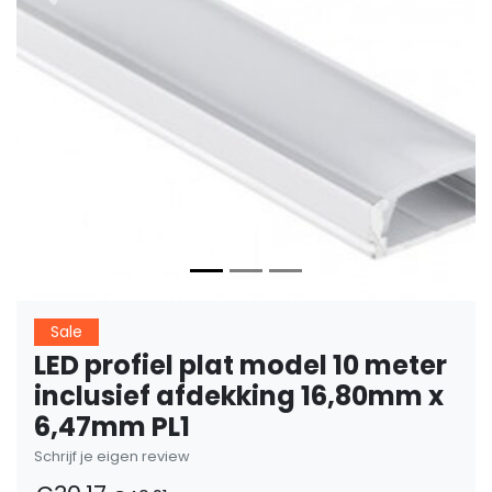
Vorige
Volge
Sale
LED profiel plat model 10 meter
inclusief afdekking 16,80mm x
6,47mm PL1
Schrijf je eigen review