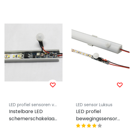
LED profiel sensoren van Luksus
LED sensor Luksus
Instelbare LED
LED profiel
schemerschakelaar
bewegingssensor
& PIR sensor in 1 -
PIR instelbaar -
SLSS002
SPIR001