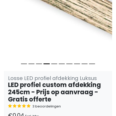
Vorige
Volge
Losse LED profiel afdekking Luksus
LED profiel custom afdekking
245cm - Prijs op aanvraag -
Gratis offerte
3 beoordelingen
€0,04