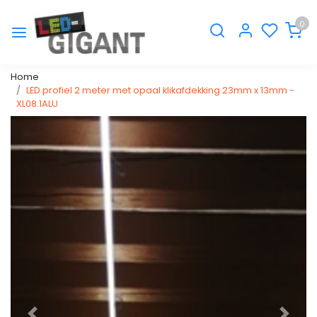
0
Home
LED profiel 2 meter met opaal klikafdekking 23mm x 13mm -
XL08.1ALU