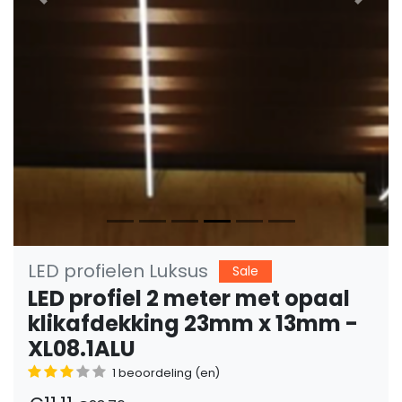
Vorige
Volge
LED profielen Luksus
Sale
LED profiel 2 meter met opaal
klikafdekking 23mm x 13mm -
XL08.1ALU
1 beoordeling (en)