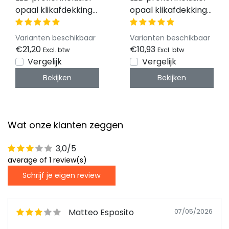
opaal klikafdekking
opaal klikafdekking
20mm x 20mm -
20mm x 20mm -
318WIT
318ZWART
Varianten beschikbaar
Varianten beschikbaar
€21,20
€10,93
Excl. btw
Excl. btw
Vergelijk
Vergelijk
Bekijken
Bekijken
Wat onze klanten zeggen
3,0/5
average of 1 review(s)
Schrijf je eigen review
Matteo Esposito
07/05/2026