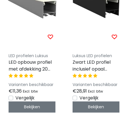
LED profielen Luksus
Luksus LED profielen
LED opbouw profiel
Zwart LED profiel
met afdekking 20
inclusief opaal
mm x 20 mm -
klikafdekking 30 mm
318ALU
x 30,92 mm -
Varianten beschikbaar
Varianten beschikbaar
XL306ZWART
€11,36
€28,91
Excl. btw
Excl. btw
Vergelijk
Vergelijk
Bekijken
Bekijken