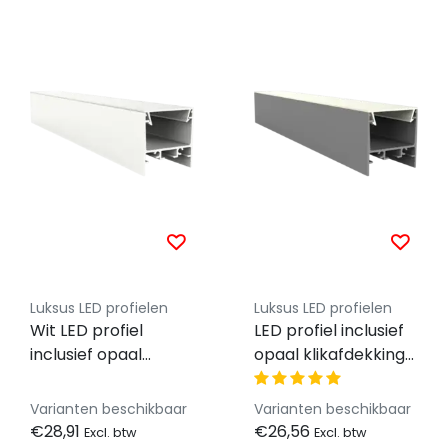
Luksus LED profielen
Luksus LED profielen
Wit LED profiel
LED profiel inclusief
inclusief opaal
opaal klikafdekking
klikafdekking 30 mm
30 mm x 30,92 mm -
x 30,92 mm -
XL306ALU
Varianten beschikbaar
Varianten beschikbaar
XL306WIT
€28,91
€26,56
Excl. btw
Excl. btw