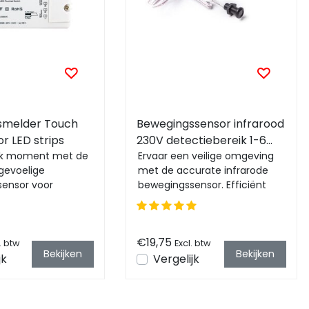
smelder Touch
Bewegingssensor infrarood
r LED strips
230V detectiebereik 1-6
elk moment met de
cm
Ervaar een veilige omgeving
gevoelige
met de accurate infrarode
ensor voor
bewegingssensor. Efficiënt
D-verlichting.
bereik van 1-6 cm, praktische
twerp voor aang...
afmetinge...
€19,75
. btw
Excl. btw
Bekijken
Bekijken
jk
Vergelijk