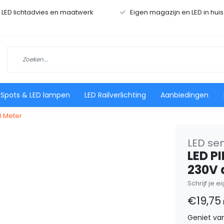
r LED lichtadvies en maatwerk
Eigen magazijn en LED in hui
 Spots & LED lampen
LED Railverlichting
Aanbiedingen
3 Meter
LED se
LED P
230V 
Schrijf je 
€19,75
Geniet va