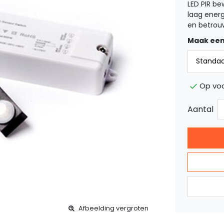
LED PIR be
laag ener
en betrou
Maak een
Op voo
Aantal
Afbeelding vergroten