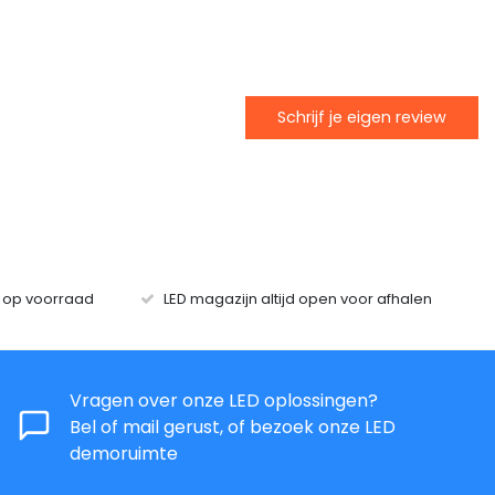
Schrijf je eigen review
s op voorraad
LED magazijn altijd open voor afhalen
Vragen over onze LED oplossingen?
Bel of mail gerust, of bezoek onze LED
demoruimte