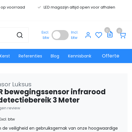
s op voorraad
LED magazijn altijd open voor afhalen
0
0
Excl.
Incl.
btw
btw
Offerte
Kerst
Referenties
Blog
Kennisbank
nsor Luksus
IR bewegingssensor infrarood
detectiebereik 3 Meter
eigen review
Excl. btw
n de veiligheid en gebruiksgemak van onze hoogwaardige