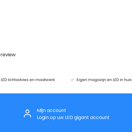
 review
r LED lichtadvies en maatwerk
Eigen magazijn en LED in hui
Mijn account
Login op uw LED gigant account