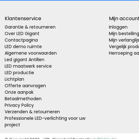
Klantenservice
Mijn accoun
Garantie & retourneren
Inloggen
Over LED Gigant
Mijn bestellin
Contactpagina
Mijn verlanglij
LED demo ruimte
Vergelijk pro
Algemene voorwaarden
Herroeping a
Led gigant Antillen
LED maatwerk service
LED productie
Lichtplan
Offerte aanvragen
Onze aanpak
Betaalmethoden
Privacy Policy
Verzenden & retourneren
Professionele LED-verlichting voor uw
project