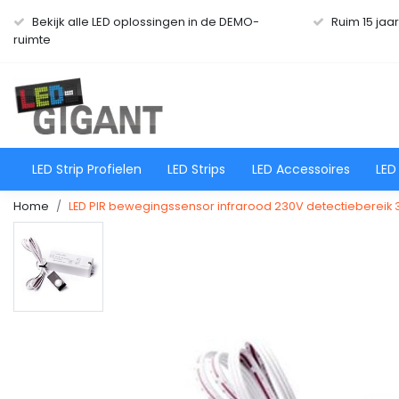
Bekijk alle LED oplossingen in de DEMO-
Ruim 15 jaa
ruimte
LED Strip Profielen
LED Strips
LED Accessoires
LED
Home
LED PIR bewegingssensor infrarood 230V detectiebereik 