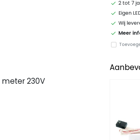
2 tot 7 j
Eigen LE
Wij leve
Meer in
Toevoegen
Aanbevol
3 meter 230V