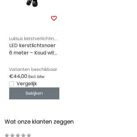
Luksus kerstverlichting koppelbaar 230V
LED kerstlichtsnoer
6 meter – Koud wit
6500K – Zwart snoer
– 230V systeem
Varianten beschikbaar
(IP65)
€44,00
Excl. btw
Vergelijk
Bekijken
Wat onze klanten zeggen