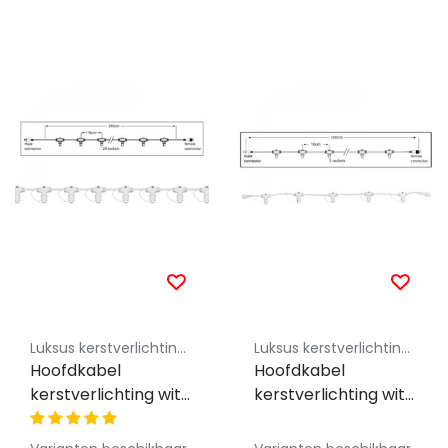
Luksus kerstverlichting koppelbaar 230V
Luksus kerstverlichting koppelbaar 230V
Hoofdkabel
Hoofdkabel
kerstverlichting wit
kerstverlichting wit
– 240 cm – 24
– 100 cm – 5
aansluitingen – voor
aansluitingen – voor