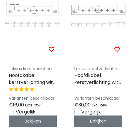
Luksus kerstverlichting koppelbaar 230V
Luksus kerstverlichting koppelbaar 230V
Hoofdkabel
Hoofdkabel
kerstverlichting wit
kerstverlichting wit
– 60 cm – 6
– 120 cm – 12
aansluitingen – voor
aansluitingen – voor
Varianten beschikbaar
Varianten beschikbaar
uitbreidbare
uitbreidbare LED
€16,00
€30,00
Excl. btw
Excl. btw
kerstverlichting
verlichting
Vergelijk
Vergelijk
Bekijken
Bekijken