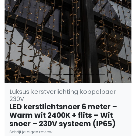
Vorige
Volge
Luksus kerstverlichting koppelbaar
230V
LED kerstlichtsnoer 6 meter –
Warm wit 2400K + flits – Wit
snoer – 230V systeem (IP65)
Schrijf je eigen review