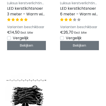
Luksus kerstverlichting koppelbaar 230V
Luksus kerstverlichting koppelbaar 230V
LED kerstlichtsnoer
LED kerstlichtsnoer
3 meter – Warm wit
6 meter – Warm wit
2400K + flits – Wit
2400K + flits – Zwart
snoer – 230V
snoer – 230V
Varianten beschikbaar
Varianten beschikbaar
systeem (IP65)
systeem (IP65)
€14,50
€26,70
Excl. btw
Excl. btw
Vergelijk
Vergelijk
Bekijken
Bekijken