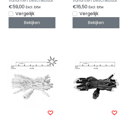
Varianten beschikbaar
Varianten beschikbaar
uitbreidbare LED
uitbreidbare LED
€59,00
€16,50
Excl. btw
Excl. btw
verlichting
verlichting
Vergelijk
Vergelijk
Bekijken
Bekijken