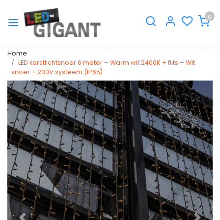
0
Home
LED kerstlichtsnoer 6 meter – Warm wit 2400K + flits – Wit
snoer – 230V systeem (IP65)