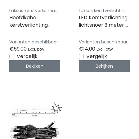
Luksus kerstverlichting koppelbaar 230V
Luksus kerstverlichting koppelbaar 230V
Hoofdkabel
LED Kerstverlichting
kerstverlichting
lichtsnoer 3 meter –
Zwart – 240 cm – 24
Warm wit 2400K –
aansluitingen – voor
Zwart snoer – 230V
Varianten beschikbaar
Varianten beschikbaar
uitbreidbare LED
systeem (IP65)
€59,00
€14,00
Excl. btw
Excl. btw
verlichting
Vergelijk
Vergelijk
Bekijken
Bekijken