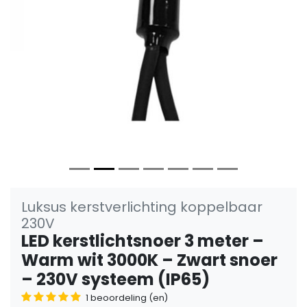
Vorige
Volge
Luksus kerstverlichting koppelbaar
230V
LED kerstlichtsnoer 3 meter –
Warm wit 3000K – Zwart snoer
– 230V systeem (IP65)
1 beoordeling (en)