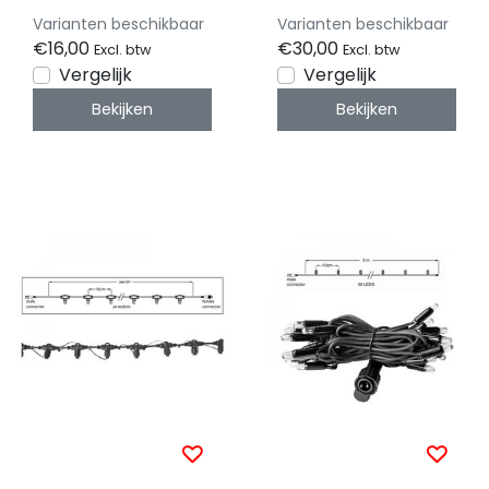
aansluitingen – voor
aansluitingen – voor
Varianten beschikbaar
Varianten beschikbaar
uitbreidbare
uitbreidbare LED
€16,00
€30,00
Excl. btw
Excl. btw
kerstverlichting
verlichting
Vergelijk
Vergelijk
Bekijken
Bekijken