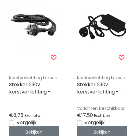
Kerstverlichting Luksus
Kerstverlichting Luksus
Stekker 230v
Stekker 230v
kerstverlichting -
kerstverlichting -
aansluitsnoer -
aansluitsnoer -
150cm - zwart -
150cm - zwart -
Varianten beschikbaar
230v - ip67 - 6000
230v - ip67 - 15000
€8,75
€17,50
Excl. btw
Excl. btw
LED's
LED's
Vergelijk
Vergelijk
Bekijken
Bekijken