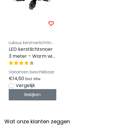
Luksus kerstverlichting koppelbaar 230V
LED kerstlichtsnoer
3 meter – Warm wit
2400K + flits – Zwart
snoer – 230V
Varianten beschikbaar
systeem (IP65)
€14,50
Excl. btw
Vergelijk
Bekijken
Wat onze klanten zeggen