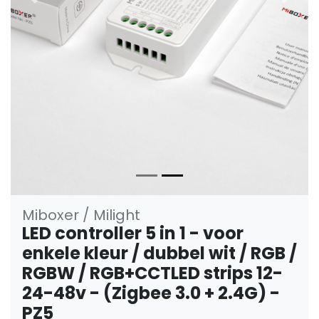
Vorige
Volge
Miboxer / Milight
LED controller 5 in 1 - voor
enkele kleur / dubbel wit / RGB /
RGBW / RGB+CCTLED strips 12-
24-48v - (Zigbee 3.0 + 2.4G) -
PZ5