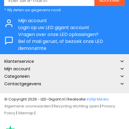
Abonneer
* Wij delen uw gegevens nooit
Mijn account
Login op uw LED gigant account
Vragen over onze LED oplossingen?
Bel of mail gerust, of bezoek onze LED
demoruimte
Klantenservice
Mijn account
Categorieën
Contactgegevens
© Copyright 2026 - LED-Gigant.nl | Realisatie
InStijl Media
Algemene voorwaarden
|
Recycling stichting open
|
Privacy
Policy
|
Sitemap
|