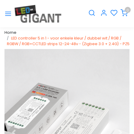
0
Home
LED controller 5 in 1 - voor enkele kleur / dubbel wit / RGB /
RGBW / RGB+CCTLED strips 12-24-48v - (Zigbee 3.0 + 2.4G) - PZ5