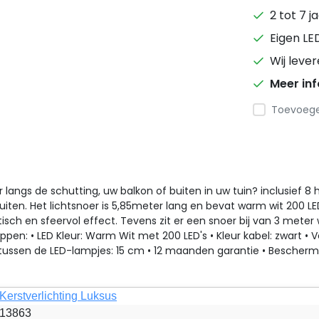
2 tot 7 j
Eigen LE
Wij leve
Meer in
Toevoegen
r langs de schutting, uw balkon of buiten in uw tuin? inclusief 8
iten. Het lichtsnoer is 5,85meter lang en bevat warm wit 200 LED 
sch en sfeervol effect. Tevens zit er een snoer bij van 3 meter w
en: • LED Kleur: Warm Wit met 200 LED's • Kleur kabel: zwart • V
tussen de LED-lampjes: 15 cm • 12 maanden garantie • Beschermi
Kerstverlichting Luksus
13863