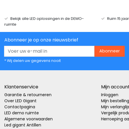
Bekijk alle LED oplossingen in de DEMO-
Ruim 15 jaa
ruimte
Abonneer je op onze nieuwsbrief
Abonneer
* Wij delen uw gegevens nooit
Klantenservice
Mijn accoun
Garantie & retourneren
Inloggen
Over LED Gigant
Mijn bestellin
Contactpagina
Mijn verlanglij
LED demo ruimte
Vergelijk pro
Algemene voorwaarden
Herroeping a
Led gigant Antillen