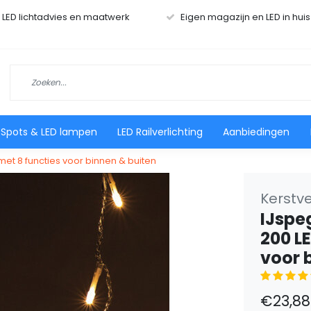
r LED lichtadvies en maatwerk
Eigen magazijn en LED in hui
 Spots & LED lampen
LED Railverlichting
Aanbiedingen
 met 8 functies voor binnen & buiten
Kerstve
IJspe
200 L
voor 
€23,88