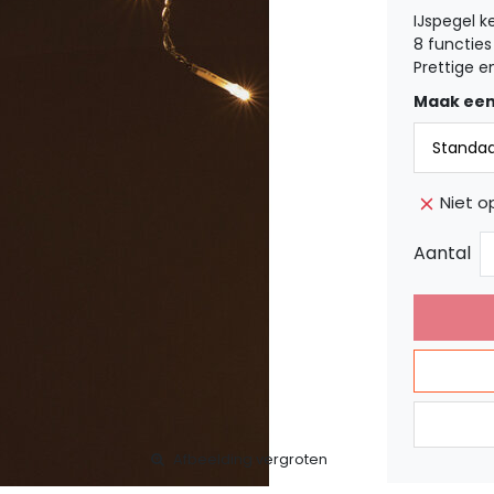
IJspegel k
8 functies
Prettige e
Maak een
Niet o
Aantal
Afbeelding vergroten