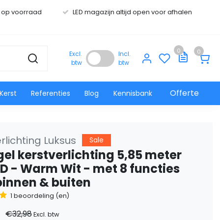
s op voorraad
LED magazijn altijd open voor afhalen
0
0
Excl.
Incl.
btw
btw
Offerte
Kerst
Referenties
Blog
Kennisbank
rlichting Luksus
Sale
gel kerstverlichting 5,85 meter
ED - Warm Wit - met 8 functies
binnen & buiten
1 beoordeling (en)
€32,98
Excl. btw