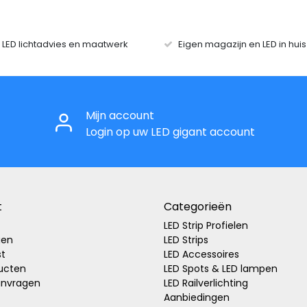
r LED lichtadvies en maatwerk
Eigen magazijn en LED in hui
Mijn account
Login op uw LED gigant account
t
Categorieën
LED Strip Profielen
gen
LED Strips
st
LED Accessoires
ducten
LED Spots & LED lampen
anvragen
LED Railverlichting
Aanbiedingen