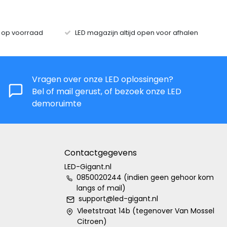
s op voorraad
LED magazijn altijd open voor afhalen
Vragen over onze LED oplossingen?
Bel of mail gerust, of bezoek onze LED
demoruimte
Contactgegevens
LED-Gigant.nl
0850020244 (indien geen gehoor kom
langs of mail)
support@led-gigant.nl
Vleetstraat 14b (tegenover Van Mossel
Citroen)