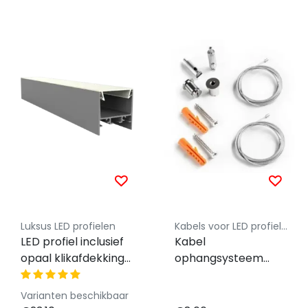
Luksus LED profielen
Kabels voor LED profielen Luksus
LED profiel inclusief
Kabel
opaal klikafdekking
ophangsysteem
30 mm x 30,92 mm -
voor LED profiel,
XL306ALU
318ALU, 318WIT,
Varianten beschikbaar
318ZWART,XL304ALU,