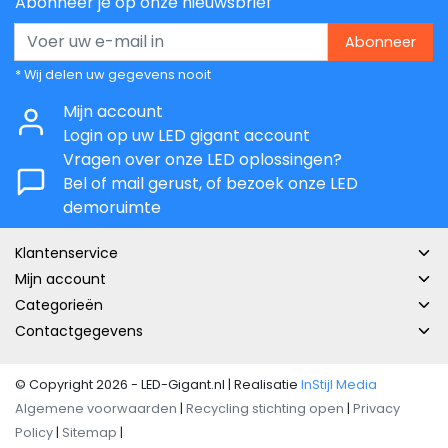
Abonneer je op onze nieuwsbrief
Abonneer
* Wij delen uw gegevens nooit
Mijn account
Login op uw LED gigant account
Vragen over onze LED oplossingen?
Bel of mail gerust, of bezoek onze LED
demoruimte
Klantenservice
Mijn account
Categorieën
Contactgegevens
© Copyright 2026 - LED-Gigant.nl | Realisatie
InStijl Media
Algemene voorwaarden
|
Recycling stichting open
|
Privacy
Policy
|
Sitemap
|