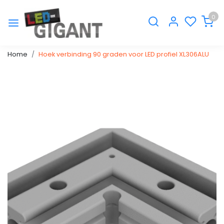
0
Home
Hoek verbinding 90 graden voor LED profiel XL306ALU