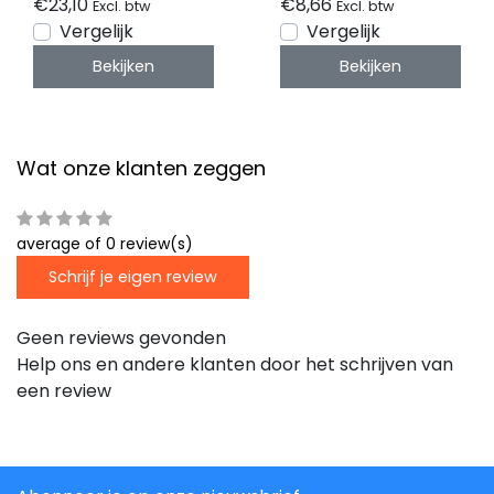
€23,10
€8,66
Excl. btw
Excl. btw
XL306ALU, XL306WIT,
Vergelijk
Vergelijk
XL08ZWART,
Bekijken
Bekijken
XL340ALU, XL340WIT,
XL340ZWART-
kabels voor LED
profiel - ALU
Wat onze klanten zeggen
average of 0 review(s)
Schrijf je eigen review
Geen reviews gevonden
Help ons en andere klanten door het schrijven van
een review