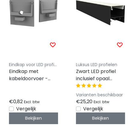
Eindkap voor LED profiel - Luksus
Luksus LED profielen
Eindkap met
Zwart LED profiel
kabeldoorvoer -
inclusief opaal
XL306ALU
klikafdekking 30 mm
x 30,92 mm -
Varianten beschikbaar
XL306ZWART
€0,82
€25,20
Excl. btw
Excl. btw
Vergelijk
Vergelijk
Bekijken
Bekijken