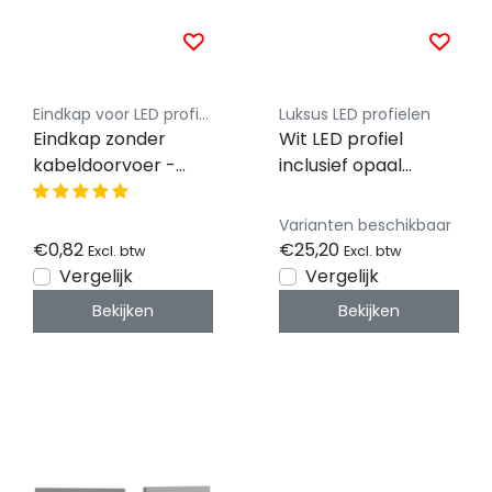
Eindkap voor LED profiel - Luksus
Luksus LED profielen
Eindkap zonder
Wit LED profiel
kabeldoorvoer -
inclusief opaal
XL306ALU
klikafdekking 30 mm
x 30,92 mm -
Varianten beschikbaar
XL306WIT
€0,82
€25,20
Excl. btw
Excl. btw
Vergelijk
Vergelijk
Bekijken
Bekijken