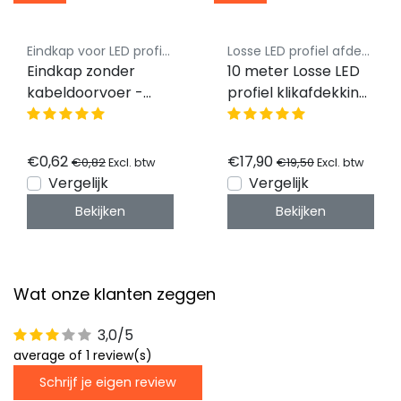
Eindkap voor LED profiel - Luksus
Losse LED profiel afdekking Luksus
Eindkap zonder
10 meter Losse LED
kabeldoorvoer -
profiel klikafdekking
301ALU
- Opaal - 301, 302,
303, 308
€0,62
€17,90
€0,82
€19,50
Excl. btw
Excl. btw
Vergelijk
Vergelijk
Bekijken
Bekijken
Wat onze klanten zeggen
3,0/5
average of 1 review(s)
Schrijf je eigen review