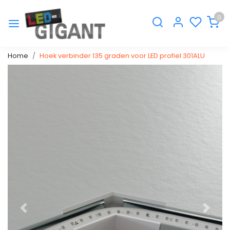
0
Home
Hoek verbinder 135 graden voor LED profiel 301ALU
Vorige
Volge