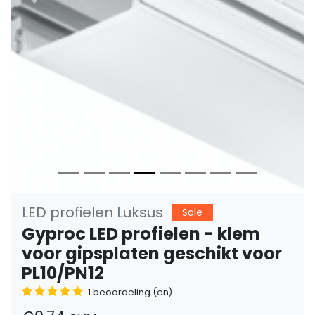
Vorige
Volge
LED profielen Luksus
Sale
Gyproc LED profielen - klem
voor gipsplaten geschikt voor
PL10/PN12
1 beoordeling (en)