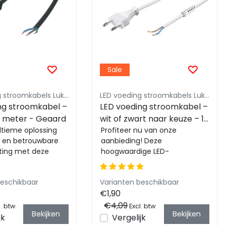
Sale
LED voeding stroomkabels Luksus
LED voeding stroomkabels Luksus
ng stroomkabel –
LED voeding stroomkabel –
,5 meter - Geaard
wit of zwart naar keuze – 1
ltieme oplossing
meter
Profiteer nu van onze
ge en betrouwbare
aanbieding! Deze
hting met deze
hoogwaardige LED-
geaarde
voedingskabel zorgt voor een
 van 1,5 m...
veilige en betrouwbare
beschikbaar
Varianten beschikbaar
stroomvoorzi...
€1,90
€4,09
. btw
Excl. btw
Bekijken
Bekijken
jk
Vergelijk