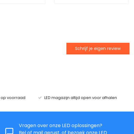
Schrijf je eigen review
s op voorraad
LED magazijn altijd open voor afhalen
Vragen over onze LED oplossingen?
Bel of mail gerust, of bezoek onze LED