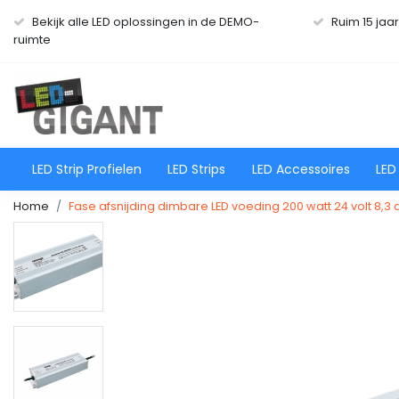
Bekijk alle LED oplossingen in de DEMO-
Ruim 15 jaa
ruimte
LED Strip Profielen
LED Strips
LED Accessoires
LED
Home
Fase afsnijding dimbare LED voeding 200 watt 24 volt 8,3