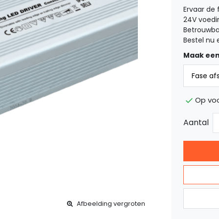
Ervaar de 
24V voedin
Betrouwba
Bestel nu 
Maak een
Op vo
Aantal
Afbeelding vergroten