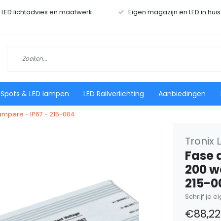
r LED lichtadvies en maatwerk
Eigen magazijn en LED in hui
 Spots & LED lampen
LED Railverlichting
Aanbiedingen
 ampere - IP67 - 215-004
Tronix 
Fase 
200 wa
215-0
Schrijf je 
€88,22