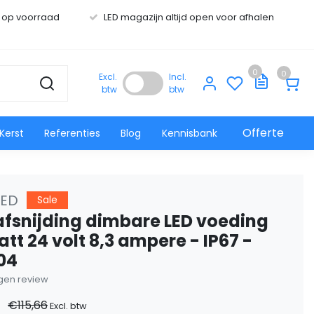
s op voorraad
LED magazijn altijd open voor afhalen
0
0
Excl.
Incl.
btw
btw
Offerte
Kerst
Referenties
Blog
Kennisbank
LED
Sale
afsnijding dimbare LED voeding
tt 24 volt 8,3 ampere - IP67 -
04
eigen review
€115,66
Excl. btw