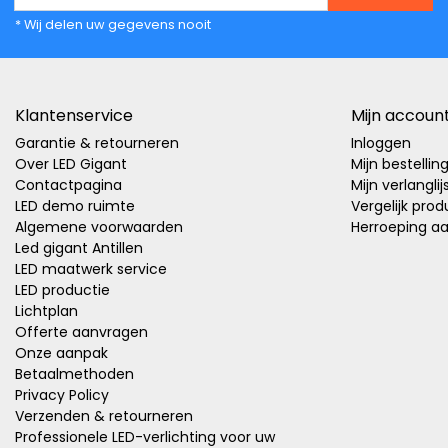
* Wij delen uw gegevens nooit
Klantenservice
Mijn accoun
Garantie & retourneren
Inloggen
Over LED Gigant
Mijn bestellin
Contactpagina
Mijn verlanglij
LED demo ruimte
Vergelijk pro
Algemene voorwaarden
Herroeping a
Led gigant Antillen
LED maatwerk service
LED productie
Lichtplan
Offerte aanvragen
Onze aanpak
Betaalmethoden
Privacy Policy
Verzenden & retourneren
Professionele LED-verlichting voor uw