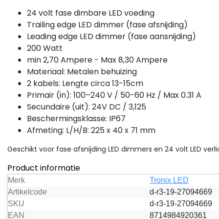
24 volt fase dimbare LED voeding
Trailing edge LED dimmer (fase afsnijding)
Leading edge LED dimmer (fase aansnijding)
200 Watt
min 2,70 Ampere - Max 8,30 Ampere
Materiaal: Metalen behuizing
2 kabels: Lengte circa 13-15cm
D dimmer Luksus
LED voeding POS
Primair (in): 100–240 V / 50-60 Hz / Max 0.31 A
art Universele LED
Fase afsnijding LED voed
Secundaire (uit): 24V DC / 3,125
nddimmer - fase
24v 100w dimbaar - IP20
Beschermingsklasse: IP67
nijding
iversele zwarte LED dimmer
Fase afsnijding -
Compacte dimbare LED
Afmeting: L/H/B: 225 x 40 x 71 mm
lusief wit afdekplaatje!
voeding tot 100 watt
FTPC100V24-D
schikt voor het dimmen
vermogen op 24 volt. Triac
Geschikt voor fase afsnijding LED dimmers en 24 volt LED verli
n LED verlichting tot 350
te wel fase afsnijding dim
Product informatie
t. Gesc...
en geschikt voor ...
Merk
Tronix LED
0,62
€46,86
Excl. btw
Excl. btw
Artikelcode
d-r3-19-27094669
Bekijken
Bekijk
Vergelijk
Vergelijk
SKU
d-r3-19-27094669
EAN
8714984920361