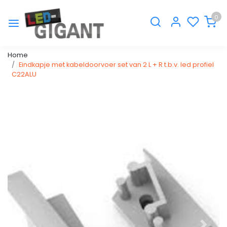
0
Home
Eindkapje met kabeldoorvoer set van 2 L + R t.b.v. led profiel
C22ALU