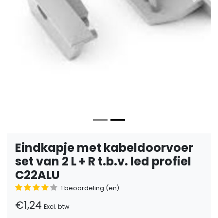
Vorige
Volge
Eindkapje met kabeldoorvoer
set van 2 L + R t.b.v. led profiel
C22ALU
1 beoordeling (en)
€1,24
Excl. btw