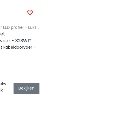
Eindkap voor LED profiel - Luksus
voer - 323WIT
t kabeldoorvoer -
 btw
Bekijken
jk