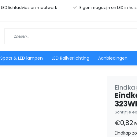
r LED lichtadvies en maatwerk
Eigen magazijn en LED in hui
 Spots & LED lampen
LED Railverlichting
Aanbiedingen
Eindkap
Eindk
323W
Schrijf je 
€0,82
E
Eindkap z