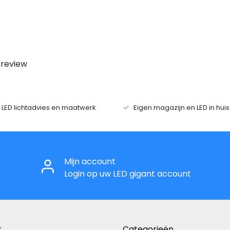
 review
r LED lichtadvies en maatwerk
Eigen magazijn en LED in hui
Mijn account
Login op uw LED gigant account
t
Categorieën