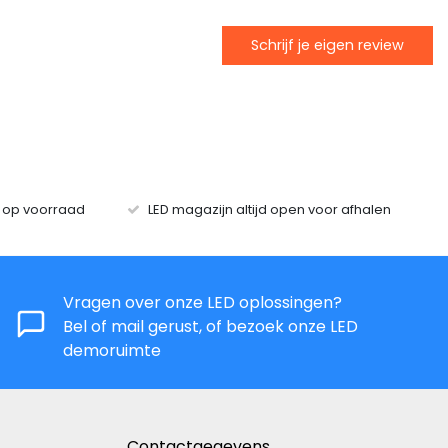
Schrijf je eigen review
s op voorraad
LED magazijn altijd open voor afhalen
Vragen over onze LED oplossingen?
Bel of mail gerust, of bezoek onze LED
demoruimte
Contactgegevens