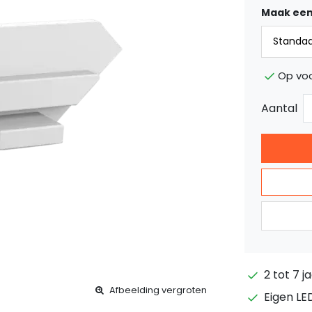
Maak een
Op vo
Aantal
2 tot 7 j
Afbeelding vergroten
Eigen LE