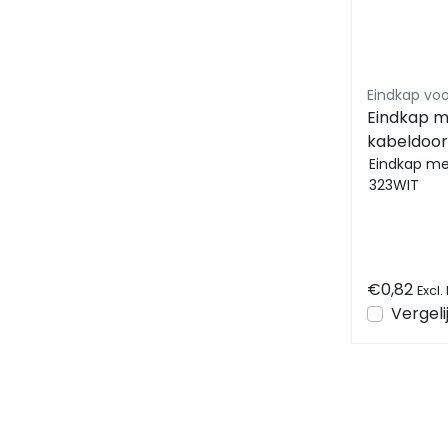
Eindkap met
kabeldoor
Eindkap me
323WIT
€0,82
Excl.
Vergeli