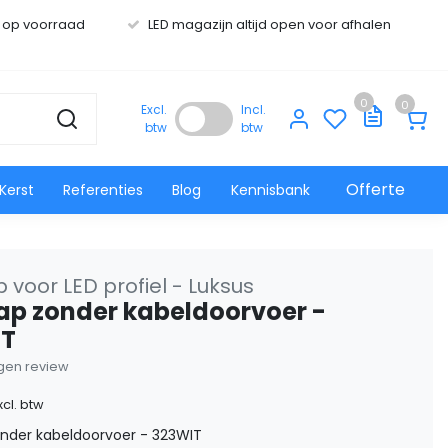
s op voorraad
LED magazijn altijd open voor afhalen
0
0
Excl.
Incl.
btw
btw
Offerte
Kerst
Referenties
Blog
Kennisbank
 voor LED profiel - Luksus
ap zonder kabeldoorvoer -
IT
eigen review
xcl. btw
onder kabeldoorvoer - 323WIT