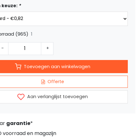
 keuze:
*
1
orraad (965)
-
+
Toevoegen aan winkelwagen
Offerte
Aan verlanglijst toevoegen
aar
garantie
*
D voorraad en magazijn