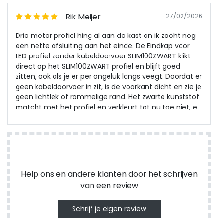
Rik Meijer
27/02/2026
Drie meter profiel hing al aan de kast en ik zocht nog
een nette afsluiting aan het einde. De Eindkap voor
LED profiel zonder kabeldoorvoer SLIM100ZWART klikt
direct op het SLIM100ZWART profiel en blijft goed
zitten, ook als je er per ongeluk langs veegt. Doordat er
geen kabeldoorvoer in zit, is de voorkant dicht en zie je
geen lichtlek of rommelige rand. Het zwarte kunststof
matcht met het profiel en verkleurt tot nu toe niet, en
na een paar weken gebruik zit alles nog precies zoals ik
het gemonteerd had.
Help ons en andere klanten door het schrijven
van een review
Schrijf je eigen review