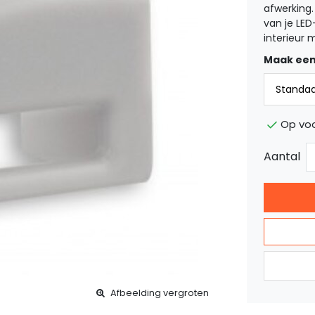
afwerking.
van je LED-
interieur 
Maak een
Op voo
Aantal
Afbeelding vergroten