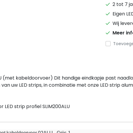
2 tot 7 j
Eigen LE
Wij leve
Meer in
Toevoegen
U (met kabeldoorvoer) Dit handige eindkapje past naadloo
an uw LED strips, in combinatie met onze LED strip alumi
oor LED strip profiel SLIM200ALU
met kabeldoorvoer 02ALU - Grijs-1