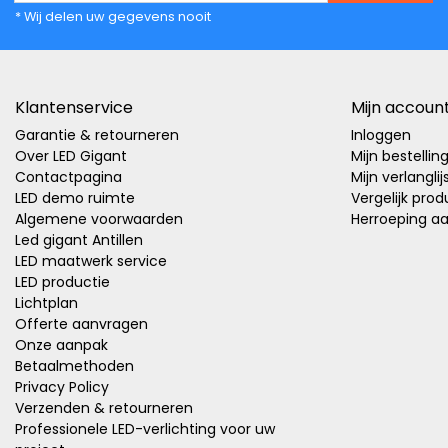
* Wij delen uw gegevens nooit
Klantenservice
Mijn accoun
Garantie & retourneren
Inloggen
Over LED Gigant
Mijn bestellin
Contactpagina
Mijn verlanglij
LED demo ruimte
Vergelijk pro
Algemene voorwaarden
Herroeping a
Led gigant Antillen
LED maatwerk service
LED productie
Lichtplan
Offerte aanvragen
Onze aanpak
Betaalmethoden
Privacy Policy
Verzenden & retourneren
Professionele LED-verlichting voor uw