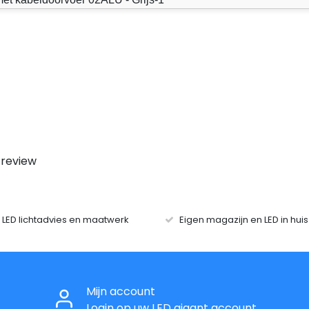
 review
r LED lichtadvies en maatwerk
Eigen magazijn en LED in hui
Mijn account
Login op uw LED gigant account