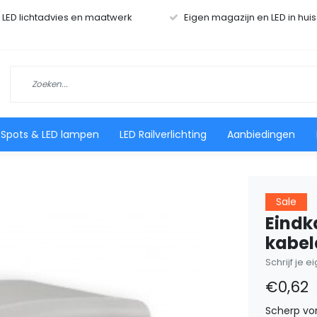
r LED lichtadvies en maatwerk
Eigen magazijn en LED in hui
 Spots & LED lampen
LED Railverlichting
Aanbiedingen
Sale
Eindk
kabel
Schrijf je 
€0,62
Scherp vo