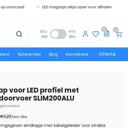
s op voorraad
LED magazijn altijd open voor afhalen
0
0
Excl.
Incl.
btw
btw
Offerte
Kerst
Referenties
Blog
Kennisbank
ap voor LED profiel met
doorvoer SLIM200ALU
eigen review
€1,23
Excl. btw
rmgegeven eindkapje met kabelgeleider voor strakke